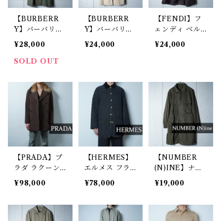
【BURBERR
【BURBERR
【FENDI】フ
Y】バーバリー
Y】バーバリー
ェンディ ベル
ベルト付トレン
ロゴボタン・ア
ト付ナイロンコ
¥28,000
¥24,000
¥24,000
チコート khak
ンゴラウールベ
ート gray blac
i
ルト付ロングコ
k
SOLD OUT
ート beige
【PRADA】プ
【HERMES】
【NUMBER
ラダ ラクーン
エルメス フラ
(N)INE】ナン
ファーナイロン
ンス製 90'S vi
バーナイン ス
¥98,000
¥78,000
¥19,000
ジャケット bro
ntage ロゴ刻印
エード調ミリタ
wn
ボタン 中綿ウ
リーロングジャ
ール ピーチス
ケット khaki
キンオーバージ