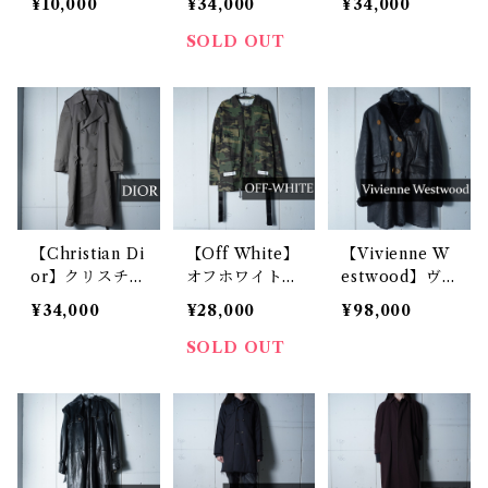
¥10,000
¥34,000
¥34,000
ス切り替えレザ
0s ナイロンロ
ベルト・インナ
ーオーバーコー
ングコート bla
ー完品トレンチ
SOLD OUT
ト BLACK
ck
コート khaki
【Christian Di
【Off White】
【Vivienne W
or】クリスチャ
オフホワイト
estwood】ヴ
ンディオール
”ヴァージル
ィヴィアンウエ
¥34,000
¥28,000
¥98,000
ベルト付トレン
期”マルチワッ
ストウッド オ
チコート gra
ペン迷彩フィー
ーブロゴボタン
SOLD OUT
y
ルドジャケッ
ムートンレザー
ト green
コート black