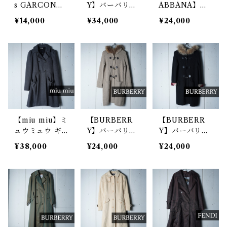
s GARCON
Y】バーバリー
ABBANA】ド
S】コムデギャ
ロゴボタンカシ
ルチェ＆ガッバ
¥14,000
¥34,000
¥24,000
ルソン ウールP
ミヤ混ウールダ
ーナ "ARCHIV
コートジャケッ
ブルブレスコー
E" ロゴパッチP
ト beige
ト black
コート black
【miu miu】ミ
【BURBERR
【BURBERR
ュウミュウ ギ
Y】バーバリー
Y】バーバリー
ャザーポケット
ブルーレーベル
ラクーンファー
¥38,000
¥24,000
¥24,000
Aラインウール
ラクーンファー
ニットダッフル
コート gray
ニット ダッフ
ロングカーディ
ルロングカーデ
ガンコート bl
ィガンコート b
ack
eige