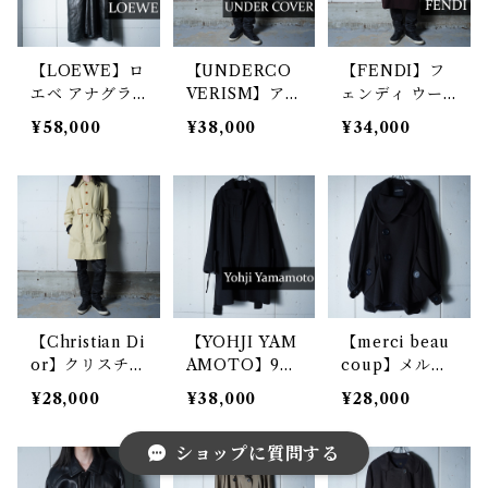
【LOEWE】ロ
【UNDERCO
【FENDI】フ
エベ アナグラ
VERISM】アン
ェンディ ウー
ムロゴボタンナ
ダーカバー プ
ル100％バルマ
¥58,000
¥38,000
¥34,000
ッパレザーロン
リマロフト中綿
カーンコート b
グコート blac
トレンチコート
urgundy
k
black
【Christian Di
【YOHJI YAM
【merci beau
or】クリスチャ
AMOTO】99a
coup】メルシ
ンディオール
w フランネルベ
ーボーク― ウ
¥28,000
¥38,000
¥28,000
ベルト付ロング
ルテッドコート
ールマルコート
コート beige
black
black
ショップに質問する