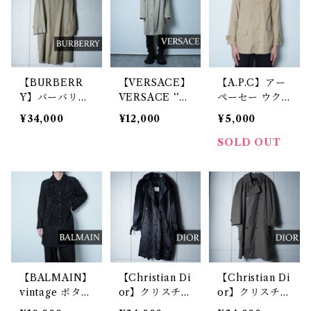
ャケット blac
k
【BURBERR
【VERSACE】
【A.P.C】アー
Y】バーバリー
VERSACE ‘‘8
ペーセー ウク
比翼仕立てステ
0‘s‘‘イタリア
ライナ製 コッ
¥34,000
¥12,000
¥5,000
ンカラーコー
製 初期タグ
トン100% カバ
ト beige
ステンカラーコ
ーオール beige
SOLD OUT
ート
【BALMAIN】
【Christian Di
【Christian Di
vintage ボタン
or】クリスチャ
or】クリスチャ
ロゴ刻印 レー
ンディオール 8
ンディオール