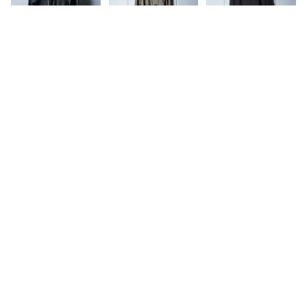
キーワードから探す
【BALMAIN】
【GUCCI】グ
【FENDI】フ
バルマン キル
ッチ ロゴボタ
ェンディ ロゴ
ティングライニ
ンベルト付 光
ボタンリネンケ
¥58,000
¥38,000
¥38,000
ングラムレザー
沢ナイロントレ
ープトレンチコ
コート black
ンチコート kh
ート black
SOLD OUT
aki
カテゴリから探す
Home
コート
福袋
【Christian Di
【RED VALE
【Vivienne W
ブランド別
or】クリスチャ
NTINO】レッ
estwood】ヴ
ンディオール
ドヴァレンティ
ィヴィアンウエ
¥28,000
¥28,000
¥38,000