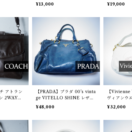
コレザーバ
バッグ brown
バッグ gray
¥13,000
¥19,000
チ アトラン
【PRADA】プラダ 00’s vinta
【Vivienn
 2WAYレ
ge VITELLO SHINE レザー
ヴィアンウエ
グ brown
ハンドバッグ dark green
vintage
¥48,000
¥32,000
ザー2WAYバ