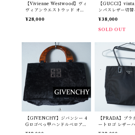
【Vivienne Westwood】ヴィ
【GUCCI】vint
ヴィアンウエストウッド オー
ンパスレザー切替
ブモチーフレザー切替ハラコ
グ
¥28,000
¥38,000
ンドバッグ
SOLD OUT
【GIVENCHY】ジバンシー 4
【PRADA】プラ
Gロゴべっ甲ハンドルベロアハ
ートロゴ レザー
ンドバッグ black
ロントートバッグ b
¥18,000
¥38,000