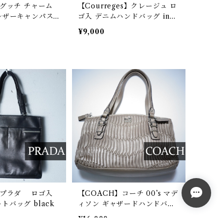
】グッチ チャーム
【Courreges】クレージュ ロ
レザーキャンパス
ゴ入 デニムハンドバッグ indi
eige& brown
go
¥9,000
】プラダ ロゴ入
【COACH】コーチ 00’s マデ
トバッグ black
ィソン ギャザードハンドバッ
グ metalic
¥16,000