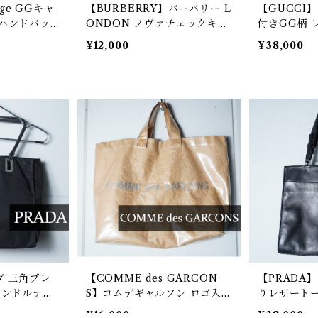
age GGキャ
【BURBERRY】バーバリー L
【GUCCI
ハンドバッ
ONDON ノヴァチェックキャ
付きGG柄 
ンパストートバッグ beige
トートバッグ b
¥12,000
¥38,000
＆red
ダ 三角プレ
【COMME des GARCON
【PRADA
ハンドルナイ
S】コムデギャルソン ロゴ入り
りレザートー
lack
PVCペーパートートバッグ b
¥16,000
¥38,000