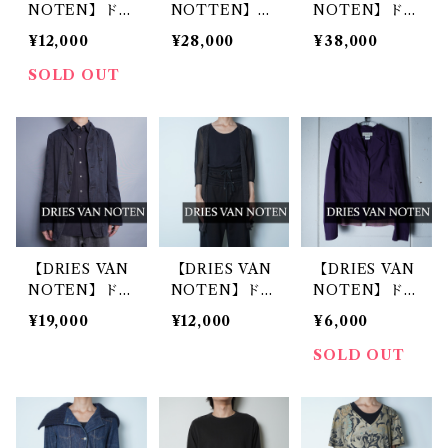
NOTEN】ドリ
NOTTEN】ド
NOTEN】ドリ
スヴァンノッテ
リスヴァンノッ
スヴァンノッテ
¥12,000
¥28,000
¥38,000
ン フラワーパ
テン コットン
ン 本人期 スリ
ターンジップベ
ボアトレンチコ
ーブ切替 異素
SOLD OUT
スト pink pur
ート
材トレンチコー
ple
ト Navy × Bla
ck
【DRIES VAN
【DRIES VAN
【DRIES VAN
NOTEN】ドリ
NOTEN】ドリ
NOTEN】ドリ
スヴァンノッテ
スヴァンノッテ
スヴァンノッテ
¥19,000
¥12,000
¥6,000
ン ギミックコ
ン 新品未使用
ン ペイズリー
ットンジャケッ
"ARCHIVES"
レイヤードデザ
SOLD OUT
ト
カシミヤ混ベル
インジャケット
トデザインカー
navy
ディガン blac
k