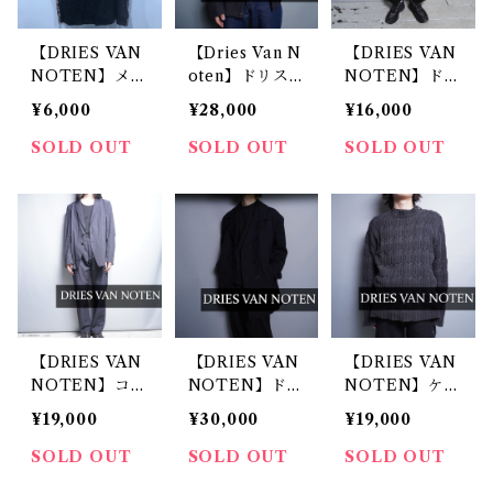
【DRIES VAN
【Dries Van N
【DRIES VAN
NOTEN】メッ
oten】ドリス
NOTEN】ドリ
シュ切り替えレ
ヴァンノッテ
スヴァンノッテ
¥6,000
¥28,000
¥16,000
オパードカット
ン サイドベン
ン サイズ46 モ
ソー
ツzipジャケッ
ールスキン ス
SOLD OUT
SOLD OUT
SOLD OUT
ト
ラックス パン
ツ
【DRIES VAN
【DRIES VAN
【DRIES VAN
NOTEN】コッ
NOTEN】ドリ
NOTEN】ケー
トンセットアッ
スヴァンノッテ
ブルニット チ
¥19,000
¥30,000
¥19,000
プ
ン キルティン
ャコールグレー
グインナー ウ
SOLD OUT
SOLD OUT
SOLD OUT
ールピーコート