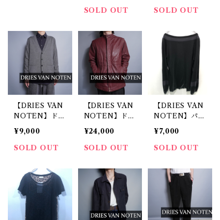
コラージュスウ
コラージュ Tシ
SOLD OUT
SOLD OUT
ェット black
ャツ black
【DRIES VAN
【DRIES VAN
【DRIES VAN
NOTEN】ドリ
NOTEN】ドリ
NOTEN】パタ
スヴァンノッテ
スヴァンノッテ
ーン切り替えロ
¥9,000
¥24,000
¥7,000
ン ウール10
ン 牛革ジャケ
ングカットソー
0% グレーカー
ット
SOLD OUT
SOLD OUT
SOLD OUT
デ