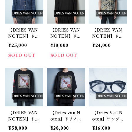
【DRIES VAN
【DRIES VAN
【DRIES VAN
NOTEN】ドリ
NOTEN】ドリ
NOTEN】ドリ
スヴァンノッテ
スヴァンノッテ
スヴァンノッテ
¥25,000
¥18,000
¥24,000
ン ニット切替
ン ”ドロースト
ン "ARCHIVE
ショート丈デニ
リング” ロング
S" 14SS 総柄カ
SOLD OUT
SOLD OUT
ムジャケット i
スリーブTシャ
ットソー
ndigo
ツ black
【DRIES VAN
【Dries van N
【Dries Van N
NOTEN】ドリ
oten】ドリス
oten】サング
スヴァンノッテ
ヴァンノッテ
ラス
¥58,000
¥28,000
¥16,000
ン 18aw eye
ン 18aw eye