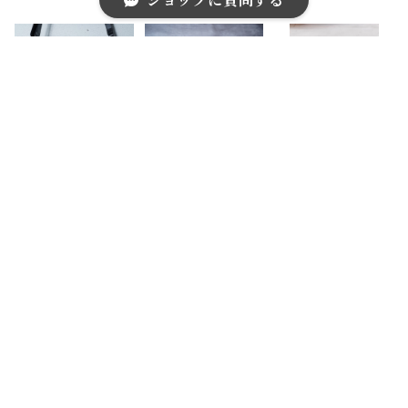
ショップに質問する
ードケース gra
ニスカート
hite
y
キーワードから探す
【DIESEL】デ
【DIESEL】デ
【DIESEL】デ
ィーゼル ”dark
ィーゼル メタ
ィーゼル レザ
wear・Y2K"ス
ルロゴバックル
ーロゴメタルブ
¥15,000
¥9,000
¥8,000
タッズ・V字フ
レザーベルト
レスレット
リルレザー２W
SOLD OUT
SOLD OUT
カテゴリから探す
AYショルダー
バッグ black
Home
ブランド別
DIESEL
福袋
ブランド別