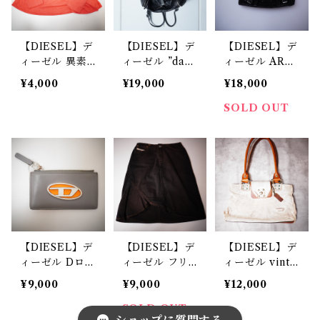
【DIESEL】デ
【DIESEL】デ
【DIESEL】デ
ィーゼル 異素
ィーゼル ”dark
ィーゼル ARC
材フラワープリ
wear ・Y2
HIVES ロゴ
¥4,000
¥19,000
¥18,000
ント切替ギャザ
K"ジッパーデザ
デザインカウレ
ーギャザートッ
インレザーバッ
ザー切替 ミニ
SOLD OUT
プス/長袖カッ
クパック blac
ボストンバッ
トソー coral
k
グ/ハンドバッ
pink
グ black
【DIESEL】デ
【DIESEL】デ
【DIESEL】デ
ィーゼル Dロゴ
ィーゼル フリ
ィーゼル vinta
ビッグメタルプ
ンジヘム カッ
ge パンチング
¥9,000
¥9,000
¥12,000
レート レザー
トオフ風ウォッ
デザインレザー
パスケース カ
シュドデニムミ
ハンドバッグ w
SOLD OUT