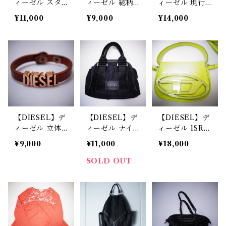
ィーゼル スタ
ィーゼル 総柄
ィーゼル 現行
ッズスパイク装
ナイロンミニリ
品 ガーメント
¥11,000
¥9,000
¥14,000
飾メタルリング
ュック バック
ナイロンラバー
silver
パック
ロゴウエストバ
ッグ
【DIESEL】デ
【DIESEL】デ
【DIESEL】デ
ィーゼル 立体
ィーゼル ナイ
ィーゼル 1SR
ロゴメタルパー
ロン×レザー使
2WAYミニショ
¥9,000
¥11,000
¥18,000
ツレザーブレス
い ロゴプレー
ルダーバッグ
レット brown
ト付き スクエ
SOLD OUT
&gold
アミニハンドバ
ッグ black