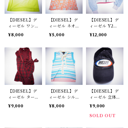
【DIESEL】デ
【DIESEL】デ
【DIESEL】デ
ィーゼル ワン
ィーゼル ネオ
ィーゼル Y2K
ポイントデザイ
ンカラーニュア
ライトオン
¥8,000
¥5,000
¥12,000
ン クルーネッ
ンスタンクトッ
ス デニム M
ク半袖Tシャツ
プ
A-1タイプジッ
light green
プアップブルゾ
ン light blue
【DIESEL】デ
【DIESEL】デ
【DIESEL】デ
ィーゼル ター
ィーゼル シル
ィーゼル 立体
タンチェックデ
クスカーフタイ
ラバーロゴガー
¥9,000
¥8,000
¥9,000
ザイン ワンピ
デザイン マル
メント浅型キャ
ース red × bla
チカラーボーダ
ップ
SOLD OUT
ck
ーニットベスト