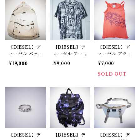
【DIESEL】デ
【DIESEL】デ
【DIESEL】デ
ィーゼル パッ
ィーゼル アー
ィーゼル アラ
チワークレザー
トフォトプリン
ベスク調ボタニ
¥19,000
¥9,000
¥7,000
バックパック s
トTシャツ whi
カルグラフィッ
and beige
te&black
ク メローフリ
SOLD OUT
ル使いリブキャ
ミソール coral
pink
【DIESEL】デ
【DIESEL】デ
【DIESEL】デ