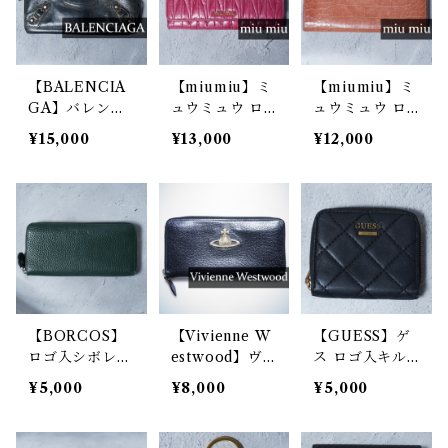
【BALENCIA
【miumiu】ミ
【miumiu】ミ
GA】バレンシ
ュウミュウ ロ
ュウミュウ ロ
アガ クラシッ
ゴ入 マテラッ
ゴ入りクロコ調
¥15,000
¥13,000
¥12,000
クコンチネンタ
セレザーロング
レザーロングウ
ルレザーロング
ウォレット pi
ォレット pin
ウォレット bla
nk
k
ck
【BORCOS】
【Vivienne W
【GUESS】ゲ
ロゴ入シボレザ
estwood】ヴ
ス ロゴ入キル
ーロングウォレ
ィヴィアンウエ
ティングレザー
¥5,000
¥8,000
¥5,000
ット green
ストウッド ジ
コンパクトウォ
ャンボオーブモ
レット black
チーフグレイン