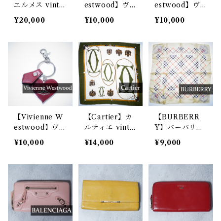
エルメス vinta
estwood】ヴ
estwood】ヴ
ge シルクスカ
ィヴィアンウエ
ィヴィアンウエ
¥20,000
¥10,000
¥10,000
ーフ green
ストウッド KE
ストウッド MI
Y AND HEAR
RROR HEAR
T KEYRING
T ORB キーリ
レザー black
ング black
【Vivienne W
【Cartier】カ
【BURBERR
estwood】ヴ
ルティエ vinta
Y】バーバリー
ィヴィアンウエ
ge シルクスカ
00's ノヴァチ
¥10,000
¥14,000
¥9,000
ストウッド MI
ーフ khaki
ェックシルクス
RROR HEAR
カーフ beige
T ORB キーリ
ング wine red