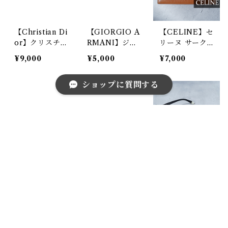
【Christian Di
【GIORGIO A
【CELINE】セ
or】クリスチャ
RMANI】ジョ
リーヌ サーク
ンディオール
ルジオアルマー
ルロゴ金具レザ
¥9,000
¥5,000
¥7,000
ロゴプレートレ
ニ ×ETIHAD航
ーロングウォレ
ザーキーホルダ
空 シボレザー
ット brown
ショップに質問する
ー gold & bro
ミニポーチ gra
wn
y
キーワードから探す
【COACH】コ
【FENDI】フ
【FURLA】テ
ーチ ロゴ入シ
ェンディ ズッ
ンプルFロゴサ
ボレザーロング
カ柄 ロゴレザ
ングラス bla
¥6,000
¥9,000
¥7,000
ウォレット red
ーキーホルダ
ck
ー black&br
own