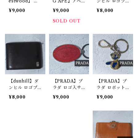
estwood】 GA
G APE】アベ
ンヒル ロゴプ
DGET HAMM
イシングエイプ
レートシボレザ
¥9,000
¥9,000
¥8,000
E RED ORB
”BAPE STA“コ
ーウォレット b
MULTI silver
ットンキャップ
lack
SOLD OUT
charcoal
【dunhill】ダ
【PRADA】プ
【PRADA】プ
ンヒル ロゴプ
ラダ ロゴ入サ
ラダ ロボット
レートシボレザ
フィアーノレザ
ベアチャームキ
¥8,000
¥9,000
¥9,000
ーコンパクトウ
ーキーホルダー
ーホルダー nav
ォレット blac
red
y & gold
k