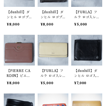
【dunhill】ダ
【dunhill】ダ
【FURLA】フ
ンヒル ロゴプ
ンヒル ロゴプ
ルラ ロゴ入レ
レートレザーロ
レートシボレザ
ザーロングウォ
¥8,000
¥8,000
¥5,000
ングウォレット
ーコンパクトウ
レット blue
black
ォレット blac
k
【PIERRE CA
【FURLA】フ
【dunhill】ダ
RDIN】ピエー
ルラ ロゴ入レ
ンヒル ロゴ入
ルカルダン ロ
ザーロングウォ
レザーコンパク
¥8,000
¥5,000
¥7,000
ゴ入レザーコン
レット yellow
トウォレット b
パクトウォレッ
ivory
lack
ト pink