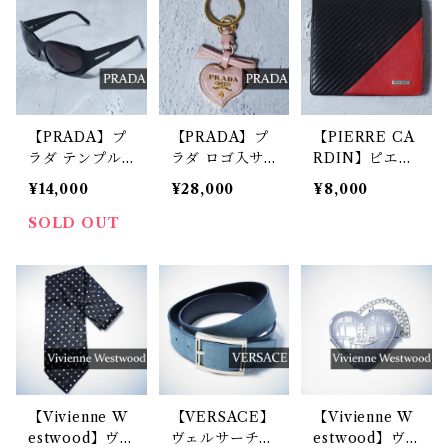
レザーラウンド
シップ長財布
black
【PRADA】プ
【PRADA】プ
【PIERRE CA
ラダ テンプル
ラダ ロゴ入サ
RDIN】ピエー
ロゴサングラス
フィアーノレザ
ルカルダン ロ
¥14,000
¥28,000
¥8,000
black
ー ハートキー
ゴ入バイカラー
ホルダー pink
レザーコンパク
SOLD OUT
トウォレット r
ed&black
【Vivienne W
【VERSACE】
【Vivienne W
estwood】ヴ
ヴェルサーチェ
estwood】ヴ