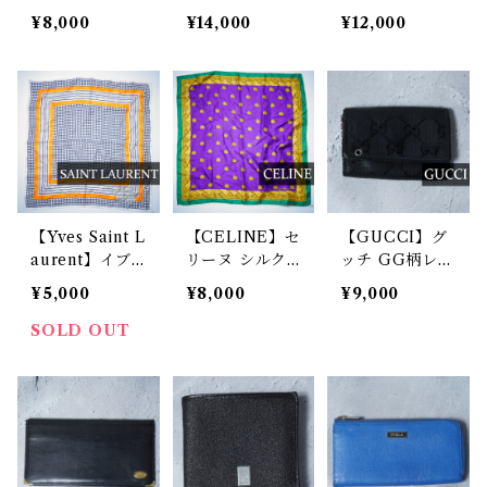
ィヴィアンウエ
ブランドロゴ刻
ィヴィアンウエ
¥8,000
¥14,000
¥12,000
ストウッド ド
印バックルレザ
ストウッド オ
ット オーブ ネ
ーベルト blue
ーブモチーフ
クタイ black
クロコ調型押し
ハート型ミラー
チャーム
【Yves Saint L
【CELINE】セ
【GUCCI】グ
aurent】イブ
リーヌ シルク
ッチ GG柄レザ
サンローラン v
スカーフ purpl
ーキーケース b
¥5,000
¥8,000
¥9,000
intage シルク
e green
lack
スカーフ
SOLD OUT