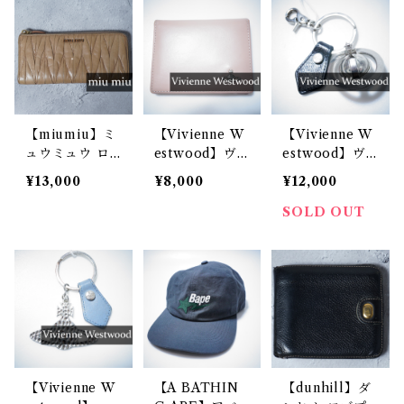
ol or Black カ
ck& blue
ングラス
ードケース 【8
59987 VWK 8
82E】
【miumiu】ミ
【Vivienne W
【Vivienne W
ュウミュウ ロ
estwood】ヴ
estwood】ヴ
ゴ入り マテラ
ィヴィアンウエ
ィヴィアンウエ
¥13,000
¥8,000
¥12,000
ッセ レザーロ
ストウッド オ
ストウッド GA
ングウォレット
ーブモチーフカ
RDET 3D OR
SOLD OUT
beige
ードケース pin
B SILVER キー
k
チャーム
【Vivienne W
【A BATHIN
【dunhill】ダ