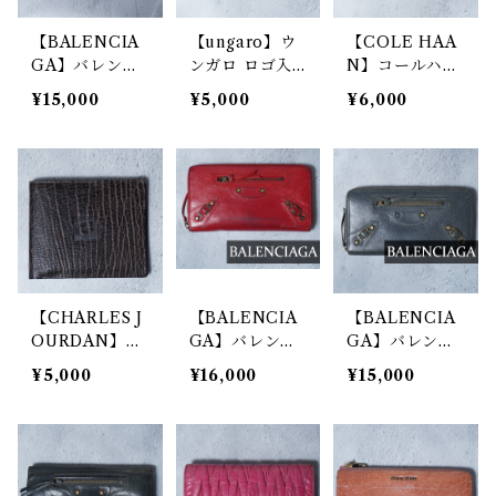
【BALENCIA
【ungaro】ウ
【COLE HAA
GA】バレンシ
ンガロ ロゴ入
N】コールハー
アガ クラシッ
レザーロングウ
ン ロゴ入レザ
¥15,000
¥5,000
¥6,000
クコンチネンタ
ォレット yello
ーロングウォレ
ルレザーロング
w
ット red
ウォレット pin
k
【CHARLES J
【BALENCIA
【BALENCIA
OURDAN】シ
GA】バレンシ
GA】バレンシ
ャルルジョルダ
アガ クラシッ
アガ クラシッ
¥5,000
¥16,000
¥15,000
ン ロゴ入レザ
クコンチネンタ
クコンチネンタ
ーコンパクトウ
ルレザーロング
ルレザーロング
ォレット blac
ウォレット 箱
ウォレット gra
k
付き red
y