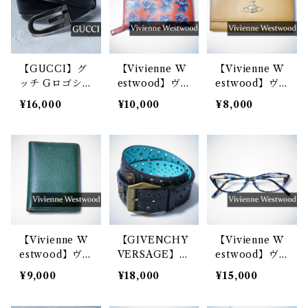
【GUCCI】グ
【Vivienne W
【Vivienne W
ッチ Gロゴシル
estwood】ヴ
estwood】ヴ
バーバックルレ
ィヴィアンウエ
ィヴィアンウエ
¥16,000
¥10,000
¥8,000
ザーベルト bla
ストウッド ク
ストウッド EX
ck
マ総柄レザーオ
CUTIVE オー
ーブモチーフラ
ブモチーフ 口
ウンドジップ
金長財布 came
長財布
l
【Vivienne W
【GIVENCHY
【Vivienne W
estwood】ヴ
VERSAGE】
estwood】ヴ
ィヴィアンウエ
メデューサモチ
ィヴィアンウエ
¥9,000
¥18,000
¥15,000
ストウッド AC
ーフスタッズレ
ストウッド オ
CESSORIES C
ザーベルト bla
ーブモチーフサ