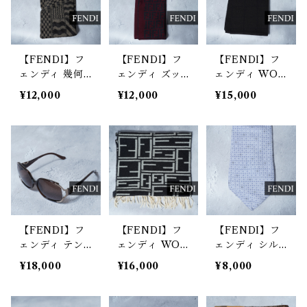
【FENDI】フ
【FENDI】フ
【FENDI】フ
ェンディ 幾何
ェンディ ズッ
ェンディ WOO
学模様マフラー
カ柄ウールマフ
L100%ズッカ
¥12,000
¥12,000
¥15,000
brown
ラー bordeaux
柄マフラー bla
&gray
ck&brown
【FENDI】フ
【FENDI】フ
【FENDI】フ
ェンディ テン
ェンディ WOO
ェンディ シル
プルロゴオーバ
L100％ズッカ
ク100％ズッカ
¥18,000
¥16,000
¥8,000
ルサングラス
柄フリンジマフ
柄ネクタイ blu
箱付 brown
ラー black&w
e
hite