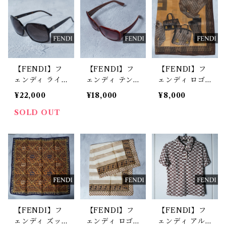
【FENDI】フ
【FENDI】フ
【FENDI】フ
ェンディ ライ
ェンディ テン
ェンディ ロゴ
ンストーンズッ
プルロゴ・ズッ
入ズッカ柄大判
¥22,000
¥18,000
¥8,000
カ鼈甲柄サング
カ柄サングラス
ハンカチ brow
ラス brown
箱付き bordea
n
SOLD OUT
ux
【FENDI】フ
【FENDI】フ
【FENDI】フ
ェンディ ズッ
ェンディ ロゴ
ェンディ アル