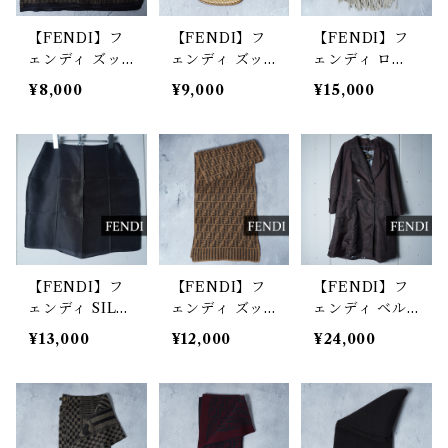
【FENDI】フ
【FENDI】フ
【FENDI】フ
ェンディ ズッ
ェンディ ズッ
ェンディ ロ
カ柄・アパレル
カロゴレザーキ
ゴ・チェック柄
¥8,000
¥9,000
¥15,000
柄ネッカチーフ
ーリング gold
フリンジマフラ
brown
ー beige&kh
aki
【FENDI】フ
【FENDI】フ
【FENDI】フ
ェンディ SILK
ェンディ ズッ
ェンディ ベル
100％パネルデ
カ柄マフラー b
ト付ナイロンコ
¥13,000
¥12,000
¥24,000
ザインミニスカ
rown
ート gray blac
ート black
k