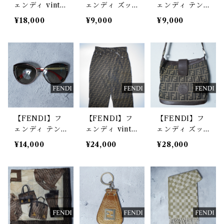
ェンディ vinta
ェンディ ズッ
ェンディ テン
ge ズッカ柄SS
カ柄 ロゴレザ
プルズッカロゴ
¥18,000
¥9,000
¥9,000
ニットソー gre
ーキーホルダ
サングラス bro
y
ー black&br
wn
own
【FENDI】フ
【FENDI】フ
【FENDI】フ
ェンディ テン
ェンディ vinta
ェンディ ズッ
プルロゴサング
ge ズッカ柄ス
カ柄レザー・キ
¥14,000
¥24,000
¥28,000
ラス black&g
トレートパンツ
ャンパスショル
old&pink
ダーバッグ bro
wn