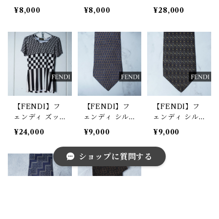
カ・レオパー
入ズッカ・ぺカ
ファベットロゴ
¥8,000
¥8,000
¥28,000
ド・チェーン柄
ン柄ハンカチ b
総柄チェック
ハンカチ brow
rown & beige
半袖シャツ bro
n & navy
wn%white
【FENDI】フ
【FENDI】フ
【FENDI】フ
ェンディ ズッ
ェンディ シル
ェンディ シル
カ柄・チェッ
ク100％ズッカ
ク100％ズッカ
¥24,000
¥9,000
¥9,000
ク・ストライプ
柄ネクタイ nav
柄ネクタイ bla
切替Tシャツ bl
y＆gold
ck＆gold＆br
ショップに質問する
ack&white
own