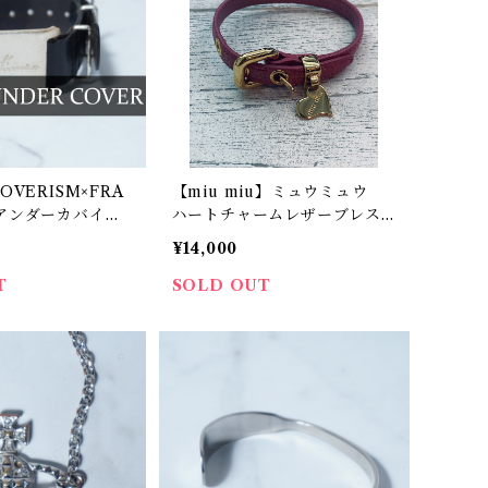
OVERISM×FRA
【miu miu】ミュウミュウ
アンダーカバイズ
ハートチャームレザーブレス
ント ロゴ入プレー
レット pink
¥14,000
レット silver
T
SOLD OUT