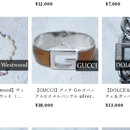
& gold
old＆brown
レット 箱付
¥12,000
¥7,000
stwood】ヴィ
【GUCCI】グッチ Gロゴバッ
【DOLCE
ウッド ミニ
クルエナメルバングル silver
チェ＆ガッバ
ーブロゴ・パ
& gold
&Gロゴラ
¥18,000
¥13,000
箱・袋付 pi
バングルク
e