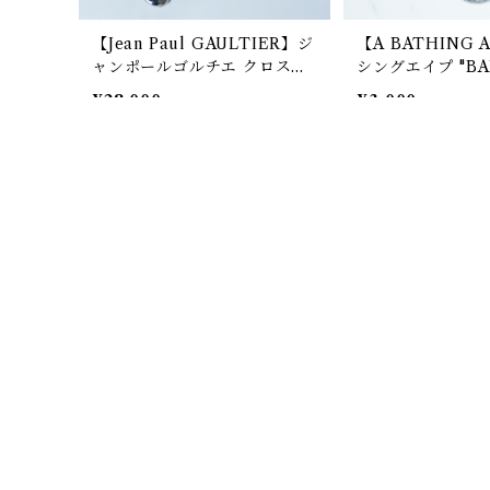
【Jean Paul GAULTIER】ジ
【A BATHING
ャンポールゴルチエ クロスプ
シングエイプ "BA
レートチェーンブレスレット s
ーフチャーム ブ
¥28,000
¥3,000
ilver
SOLD OUT
SOLD OUT
【GUCCI】グッチ Gロゴパテ
【DIESEL】ディ
ントレザー切替シルバーブレ
ゴレザーベルトブ