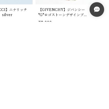
ICCI】ニナリッチ
【GIVENCHY】ジバンシー
ilver
"G"ロゴストーンデザインブレ
スレット gold
¥8,000
T
SOLD OUT
no】モスキーノ 真
【COACH】コーチ シグネチ
ブレスレット gol
ャー柄 ブレスレット gold＆