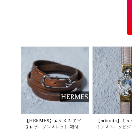
【HERMES】エルメス アピ
【miumiu】ミ
３レザーブレスレット 箱付き
インストーンビジ