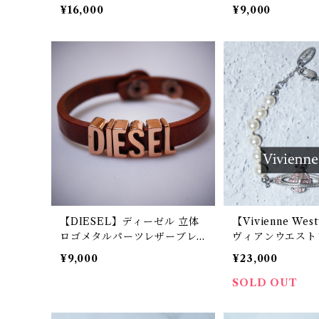
brown
ブレスレット pink 
¥16,000
¥9,000
【DIESEL】ディーゼル 立体
【Vivienne We
ロゴメタルパーツレザーブレ
ヴィアンウエスト
スレット brown&gold
バスレリーフ オ
¥9,000
¥23,000
ールブレスレット 
nk&silver&whit
SOLD OUT