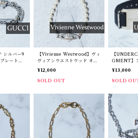
チ シルバー9
【Vivienne Westwood】ヴィ
【UNDERC
ゴプレートチ
ヴィアンウエストウッド オー
GMENT】
ト
ブロゴパールブレスレット sil
ム×フラグメ
¥12,000
¥13,000
ver&white
トレザーブレス
&black
SOLD OUT
SOLD OU