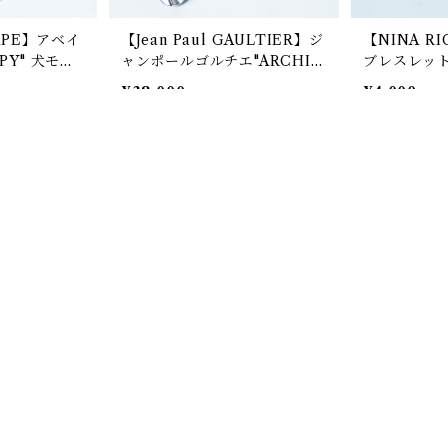
 APE】アベイ
【Jean Paul GAULTIER】ジ
【NINA R
PY" 犬モチ
ャンポールゴルチエ"ARCHIV
ブレスレット s
レスレット
E" クロスモチーフブレスウォ
¥38,000
¥4,000
ッチ silver
SOLD OUT
SOLD OU
ーゼル "D"ロ
【EMPORIO ARMANI】エ
【Moschi
レスレット
ンポリオアルマーニ ロゴ入り
珠 モチーフ 