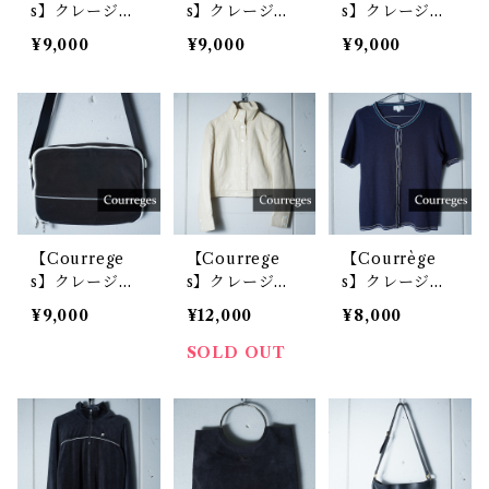
s】クレージュ
s】クレージュ
s】クレージュ
ロゴ入 デニム
ロゴ刺繡グラデ
ロゴネックレス
¥9,000
¥9,000
¥9,000
ハンドバッグ i
ーションVネッ
gold
ndigo
クニット blu
e
【Courrege
【Courrege
【Courrège
s】クレージュ
s】クレージュ
s】クレージュ
ロゴ入りナイロ
ロゴ入りレザー
ロゴボタンショ
¥9,000
¥12,000
¥8,000
ンショルダーバ
ジャケット whi
ートスリーブニ
ッグ black&
te
ット navy
SOLD OUT
white