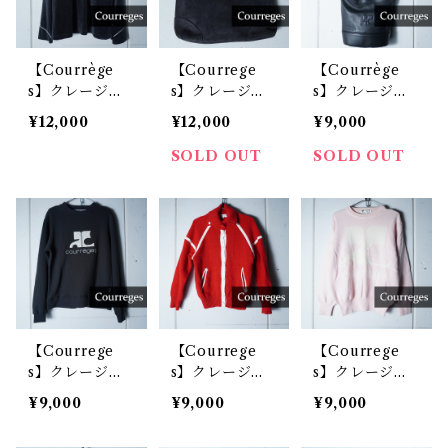
【Courrège
【Courrege
【Courrège
s】クレージュ
s】クレージュ
s】クレージュ
ハーフジップベ
ロゴスエードレ
エンボスロゴレ
¥12,000
¥12,000
¥9,000
ロアジャケット
ザーハンドバッ
ザーショルダー
black
グ black
バッグ black
SOLD OUT
SOLD OUT
【Courrege
【Courrege
【Courrege
s】クレージュ
s】クレージュ
s】クレージュ
ロゴ刺繍スウェ
”WOOL10
Y2K "WOOL1
¥9,000
¥9,000
¥9,000
ット black
0％”Y2Kホワ
00%" ホワイト
イトラインニッ
ロゴニット pin