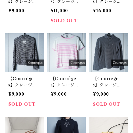
s】クレージュ
s】クレージュ
s】クレージュ
”ロゴ刺繍” フ
"ロゴ刺繡・ロ
近年モデル 美
¥9,000
¥11,000
¥16,000
ーディーパーカ
ゴボタン”ニッ
品 イタリア製
ー＆ショートパ
トソー＆カーデ
タグ付 ギンガ
SOLD OUT
ンツセットアッ
ィガン＆ショー
ムチェックスカ
プ navy&whit
トパンツ セッ
ート 34 black
e
トアップ pin
× White
k
【Courrège
【Courrège
【Courrege
s】クレージュ
s】クレージュ
s】クレージュ
"ハートロゴ" ボ
"ロゴ刺繡" ボー
ロゴ入ハーフジ
¥9,000
¥9,000
¥9,000
ーダーロングス
ダー半袖ニット
ップハイネック
リーブニット B
PINK&WHIT
シャツ black&
SOLD OUT
SOLD OUT
LACK&WHIT
E
white
E