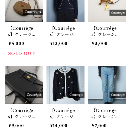
【Courrège
【Courrége
【Courrége
s】クレージ
s】クレージュ
s】クレージュ
ュ 総柄ショル
bigロゴ フード
ロゴリボンブロ
¥5,000
¥12,000
¥3,000
ダーバッグ b
ニット プルオ
ーチ
eige
ーバー パーカ
SOLD OUT
ー Black
【Courrège
【Courrège
【Courrege
s】クレージュ
s】クレージ
s】クレージュ
2wayトートバ
ュ"WOOL10
ポケットロゴ刺
¥9,000
¥14,000
¥7,000
ッグ black
0%”クロスラメ
繍デニムパンツ