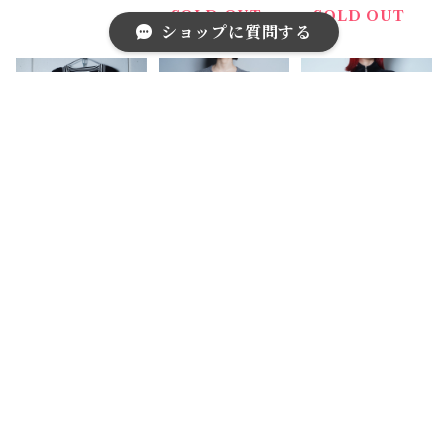
ライン・ロゴ総
ice blue
SOLD OUT
SOLD OUT
ショップに質問する
柄ニット＆カー
ディガン bla
ck&white
キーワードから探す
【Courrege
【Courrége
【Courrege
s】クレージュ
s】クレージュ
s】クレージュ
ロゴ入 ホワイ
ロゴ入りケーブ
red×white ボ
¥12,000
¥9,000
¥18,000
トラインカット
ルニットセータ
ーダーリブ ベ
ソー＆カーディ
ー gray
ロアジップトラ
SOLD OUT
SOLD OUT
SOLD OUT
カテゴリから探す
ガン black
ックジャケット
black
Home
ブランド別
Courrèges
福袋