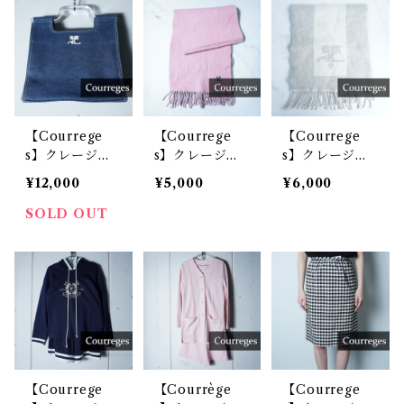
ト red & whit
k
e
【Courrege
【Courrege
【Courrege
s】クレージュ
s】クレージュ
s】クレージュ
ロゴ刺繍デニム
”ロゴ入”リバー
“ビッグロゴ入
¥12,000
¥5,000
¥6,000
ハンドバッグ i
シブルウールマ
り” マフラー gr
ndigo
フラー pink&g
ay
SOLD OUT
rey
【Courrege
【Courrège
【Courrege