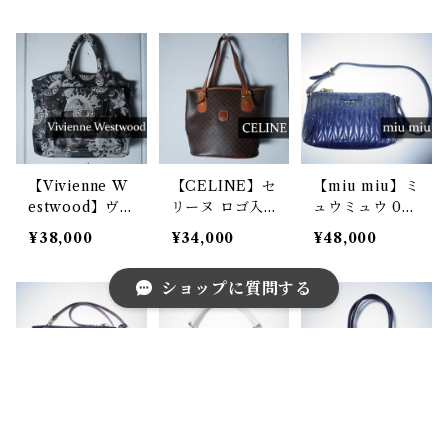
und Y" SMAL
ストウッド オ
ストウッド マ
L HELMET B
ーブロゴ レザ
ルチロゴ総柄 2
AG WITH CL
ースクエアショ
WAYハンドシ
ASP
ルダーバッグ p
ョルダーバッグ
ink
【Vivienne W
【CELINE】セ
【miu miu】ミ
estwood】ヴ
リーヌ ロゴ入
ュウミュウ 0
ィヴィアンウエ
マカダム柄レザ
0's vintage マ
¥38,000
¥34,000
¥48,000
ストウッド コ
ートートバッグ
テラッセナッパ
ズミック柄トー
brown
レザーワンショ
ショップに質問する
トバッグ blac
ルダーバッグ n
k&white
avy
キーワードから探す
【Vivienne W
【Jean Paul G
【Vivienne W