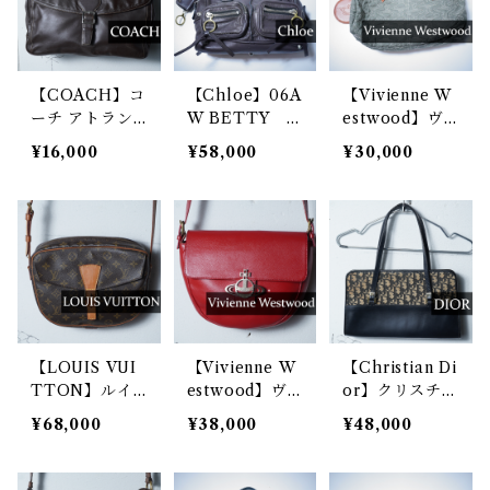
【COACH】コ
【Chloe】06A
【Vivienne W
ーチ アトラン
W BETTY レ
estwood】ヴ
ティックビーク
ザーハンドバッ
ィヴィアンウエ
¥16,000
¥58,000
¥30,000
マン 2WAYレ
グ
ストウッド AC
ザーショルダー
CESSORIES 0
バッグ brown
0’s オーブキル
ティングボスト
ンバッグ grey
【LOUIS VUI
【Vivienne W
【Christian Di
TTON】ルイ
estwood】ヴ
or】クリスチャ
ヴィトン ジュ
ィヴィアンウエ
ンディオール
¥68,000
¥38,000
¥48,000
ヌフィーユ GM
ストウッド オ
トロッターレザ
モノグラムレザ
ーブロゴ オー
ー・キャンパス
ーショルダーバ
ブロゴシボ加工
ショルダーバッ