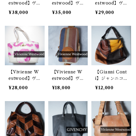
estwood】ヴ
estwood】ヴ
estwood】ヴ
ィヴィアンウエ
ィヴィアンウエ
ィヴィアンウエ
¥38,000
¥35,000
¥29,000
ストウッド ヤ
ストウッド オ
ストウッド オ
スミン オーブ
ーブモチーフレ
ーブモチーフナ
モチーフスエー
ザーワンショル
イロンショルダ
ドハンドバッ
ダーバッグ ta
ーバッグ
グ khaki
n
【Vivienne W
【Vivienne W
【Gianni Cont
estwood】ヴ
estwood】ヴ
i】ジャンニコ
ィヴィアンウエ
ィヴィアンウエ
ンティ マルチ
¥28,000
¥18,000
¥12,000
ストウッド オ
ストウッド オ
カラーブロック
ーブモチーフハ
ーブロゴパッチ
レザーショルダ
ラコレザーバッ
マルチカラース
ーバッグ
グ pink
トライプボディ
バッグ brown
&blue