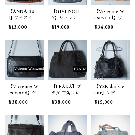
【ANNA SU
【GIVENCH
【Vivienne W
I】アナスイ ロ
Y】ジバンシー
estwood】ヴ
ゴ入パッチワー
エンボス4Gロ
ィヴィアンウエ
¥13,000
¥19,000
¥34,000
クレザーハンド
ゴレザートート
ストウッド エ
バッグ brown
バッグ gray
ンボスオーブロ
ゴアコードレザ
ーショルダーバ
ッグ beige
【Vivienne W
【PRADA】プ
【Y2K dark w
estwood】ヴ
ラダ 三角プレ
ear】レザート
ィヴィアンウエ
ートロゴナイロ
ートバッグ bla
¥38,000
¥38,000
¥15,000
ストウッド オ
ンハンドバッグ
ck
ーブロゴスタッ
khaki
ズチェーンレザ
ーショルダーバ
ッグ black