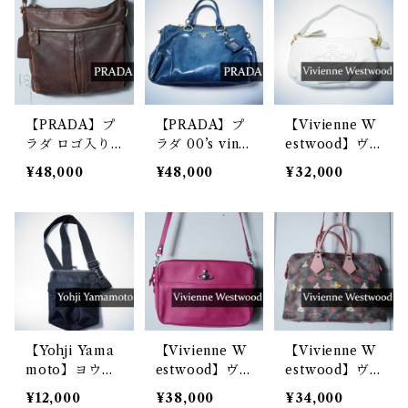
ッグ brown
レザーショルダ
グ beige& bla
ーバッグ red
ck
【PRADA】プ
【PRADA】プ
【Vivienne W
ラダ ロゴ入り
ラダ 00’s vinta
estwood】ヴ
レザーショルダ
ge VITELLO
ィヴィアンウエ
¥48,000
¥48,000
¥32,000
ーバッグ brow
SHINE レザー
ストウッド 0
n
ハンドバッグ d
0’s vintage パ
ark green
ンチングオーブ
レザー2WAYバ
ッグ white
【Yohji Yama
【Vivienne W
【Vivienne W
moto】ヨウジ
estwood】ヴ
estwood】ヴ
ヤマモト ”Gro
ィヴィアンウエ
ィヴィアンウエ
¥12,000
¥38,000
¥34,000