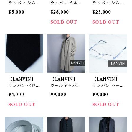
ランバン シル
ランバン カル
ランバン シル
ク100％ ひし形
ゼ 綾織 シング
ク100％千鳥格
¥5,000
¥28,000
¥23,000
デザインネクタ
ルセットアップ
子柄ステンカラ
イ gray＆ blue
スーツ 3B シン
ーコート brow
SOLD OUT
SOLD OUT
グルセットアッ
n＆beige
プスーツ navy
【LANVIN】
【LANVIN】
【LANVIN】
ランバン ベロ
ウールギャバジ
ランバン ハー
アネクタイ bla
ンラグランベー
フリムメタルフ
¥4,000
¥9,000
¥9,000
ck
ジュステンカラ
レームサングラ
ーコート
ス
SOLD OUT
SOLD OUT