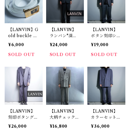
【LANVIN】G
【LANVIN】
【LANVIN】
old buckle w
ランバン"深
ボタン刻印シン
hite leather b
緑"カラーセッ
グルセットアッ
¥6,000
¥24,000
¥19,000
elt "Dead Sto
トアップ
プ
ck" ゴールド
SOLD OUT
SOLD OUT
SOLD OUT
バックルホワイ
トレザーベル
ト”デッドスト
ック”
【LANVIN】
【LANVIN】
【LANVIN】
刻印ボタングレ
大柄チェックラ
カラーセットア
ーセットアップ
イトグレーセッ
ップウールポリ
¥26,000
¥16,800
¥36,000
トアップ LE22
ブルーグレーダ