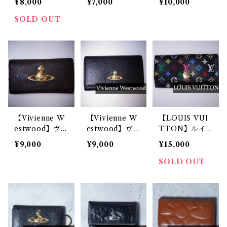
¥8,000
¥7,000
¥10,000
ストウッド レ
エ・エベヌ・ミ
ストウッド シ
オパード柄織
ュルティクレ６
ュリンクレザー
SOLD OUT
キャンパス メ
キーケース
メダルオーブ付
タルオーブ付き
きケース came
キーケース bro
l
wn
【Vivienne W
【Vivienne W
【LOUIS VUI
estwood】ヴ
estwood】ヴ
TTON】ルイ
ィヴィアンウエ
ィヴィアンウエ
ヴィトン モノ
¥9,000
¥9,000
¥15,000
ストウッド シ
ストウッド シ
グラム・マルチ
ュリンクレザー
ュリンクレザー
カラー ミュル
SOLD OUT
ビッグメタルオ
メタルオーブ付
ティクレ4 キ
ーブ付き キー
き キーケース
ーケース blac
ケース dark br
black
k
own