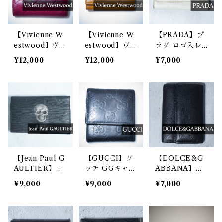
【Vivienne W
【Vivienne W
【PRADA】プ
estwood】ヴ
estwood】ヴ
ラダ ロゴ入レ
ィヴィアンウエ
ィヴィアンウエ
ザーキーケース
¥12,000
¥12,000
¥7,000
ストウッド オ
ストウッド イ
white
ーブロゴ シュ
タリア製 オー
リンクレザーオ
ブモチーフ グ
ーブ 三つ折り
レインレザーキ
ウォレット wi
ーケース cam
ne red
el
【Jean Paul G
【GUCCI】グ
【DOLCE&G
AULTIER】ジ
ッチ GGキャン
ABBANA】ド
ャンポールゴル
バスレザー切替
ルチェ＆ガッバ
¥9,000
¥9,000
¥7,000
チエ スカルデ
フラップキーケ
ーナ ロゴプレ
ザイン JPG キ
ース black
ート・レザーキ
ーケース
ーケース blac
k