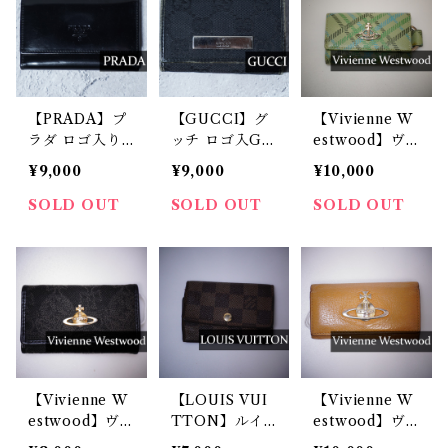
【PRADA】プ
【GUCCI】グ
【Vivienne W
ラダ ロゴ入り
ッチ ロゴ入GG
estwood】ヴ
エナメルレザー
柄キーケース b
ィヴィアンウエ
¥9,000
¥9,000
¥10,000
キーケース bla
lack
ストウッド ペ
ck
イントターメン
SOLD OUT
SOLD OUT
SOLD OUT
チェック柄 サ
フィアーノレザ
ー メタルオー
ブ付き ５連キ
ーケース light
green
【Vivienne W
【LOUIS VUI
【Vivienne W
estwood】ヴ
TTON】ルイ
estwood】ヴ
ィヴィアンウエ
ヴィトン ダミ
ィヴィアンウエ