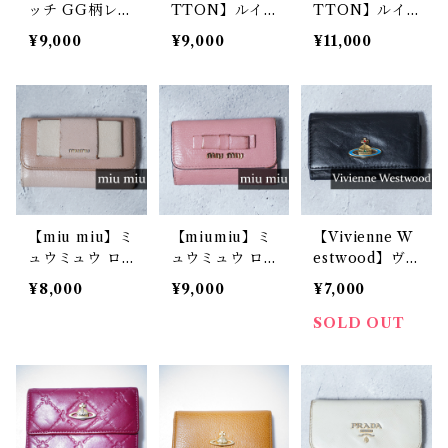
ッチ GG柄レザ
TTON】ルイ
TTON】ルイ
ーキーケース b
ヴィトン モノ
ヴィトン モノ
¥9,000
¥9,000
¥11,000
lack
グラムレザーキ
グラム・マルチ
ーケース brow
カラーレザキー
n
ケース black
【miu miu】ミ
【miumiu】ミ
【Vivienne W
ュウミュウ ロ
ュウミュウ ロ
estwood】ヴ
ゴ入レザーキー
ゴ入・リボンレ
ィヴィアンウエ
¥8,000
¥9,000
¥7,000
ケース pink
ザーキーケース
ストウッド オ
pink
ーブロゴレザー
SOLD OUT
キーケース bla
ck