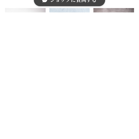
ショップに質問する
ム型 鍵モチー
チーフグレイン
ーキーケース b
フ レザーキー
レザーキーケー
lack
ホルダー red
ス
キーワードから探す
【miu miu】ミ
【PRADA】プ
【GUCCI】グ
ュウミュウ 0
ラダ ロゴ入レ
ッチ インプリ
0's クリスタル
ザーキーケース
メ ダブルG
¥10,000
¥11,000
¥9,000
ビジューロゴキ
black
6連キーケース
ーリング付きコ
black
SOLD OUT
カテゴリから探す
インケース
Home
小物
キーケース
福袋
ブランド別