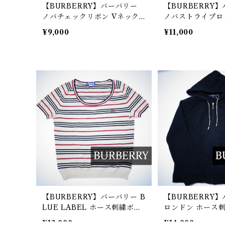
【BURBERRY】バーバリー
【BURBERRY
ノバチェックリボン Vネック
ノバストライプロ
カットソー red
ブボタンシャツ be
¥9,000
¥11,000
【BURBERRY】バーバリー B
【BURBERRY
LUE LABEL ホース刺繍ボー
ロンドン ホース刺
ダーSSニットソー beige
ェックスウェット
¥12,000
¥14,000