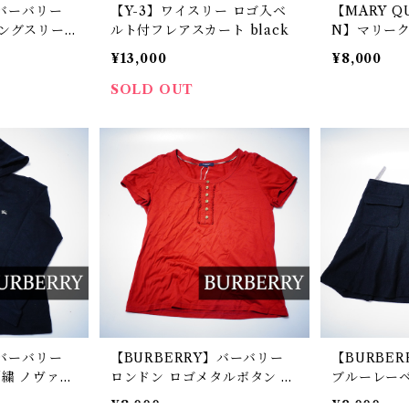
】バーバリー
【Y-3】ワイスリー ロゴ入ベ
【MARY Q
ングスリー
ルト付フレアスカート black
N】マリーク
ige
0's 花柄
¥13,000
¥8,000
ンクトップ w
SOLD OUT
】バーバリー
【BURBERRY】バーバリー
【BURBE
繍 ノヴァチ
ロンドン ロゴメタルボタン フ
ブルーレーベ
フルジップ
リル切替SSカットソー red
ールミニスカー
¥8,000
¥9,000