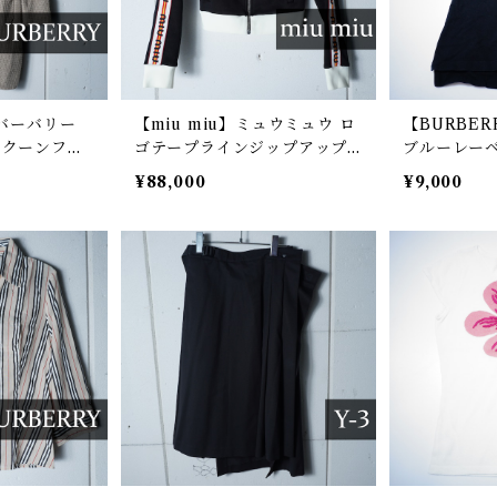
】バーバリー
【miu miu】ミュウミュウ ロ
【BURBE
ラクーンファ
ゴテープラインジップアップ
ブルーレーベ
ルロングカー
ジャケット black&white
ムポロ blac
¥88,000
¥9,000
ige