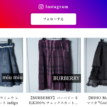
Instagram
フォローする
ュウミュウ レ
【BURBERRY】バーバリー S
【MIHO M
 indigo
ILK100％ チェックスカート d
マツダ "Goth