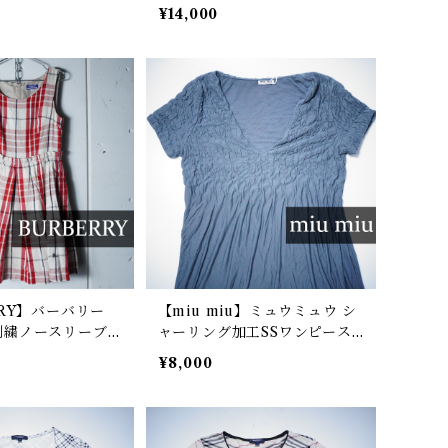
ルスカート blac
プフリルレイヤードミニスカ
¥14,000
ート black
RRY】バーバリー
【miu miu】ミュウミュウ シ
刺繍ノースリーブ
ャーリング加工SSワンピース
ースred&whit
green
¥8,000