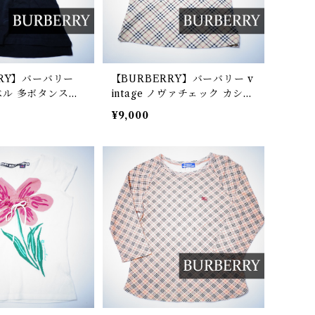
RRY】バーバリー
【BURBERRY】バーバリー v
ル 多ボタンスリ
intage ノヴァチェック カシュ
k
クール半袖カットソー beige
¥9,000