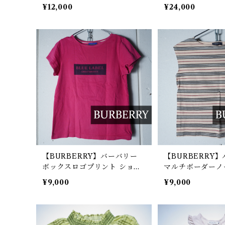
切替リブLSカットソー grey
¥12,000
¥24,000
【BURBERRY】バーバリー
【BURBERRY
ボックスロゴプリント ショー
マルチボーダーノ
トスリーブTシャツ berry pin
カットソー beige
¥9,000
¥9,000
k