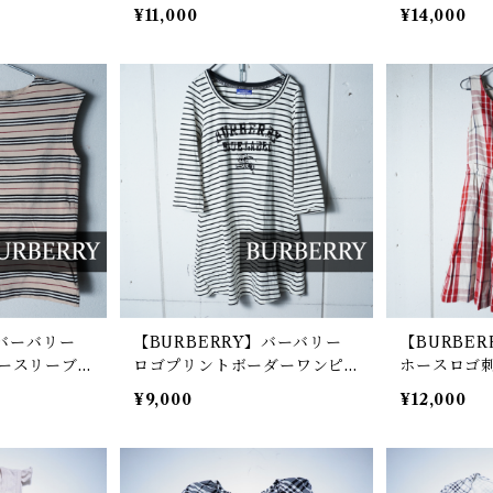
ark purple
ィアードフリ
¥11,000
¥14,000
k
】バーバリー
【BURBERRY】バーバリー
【BURBE
ースリーブ
ロゴプリントボーダーワンピ
ホースロゴ
ース white&black
チェックワンピ
¥9,000
¥12,000
e