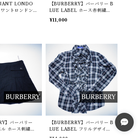
UANT LONDO
【BURBERRY】バーバリー B
ワントロンドン 0
LUE LABEL ホース赤刺繍ノ
ドローコードニットタ
ヴァチェッククルーネック長
¥11,000
hite
袖カットソー orange&black
RRY】バーバリー
【BURBERRY】バーバリー B
ル ホース刺繍ウ
LUE LABEL フリルデザイン
ト black
LSシャツ
¥14,000