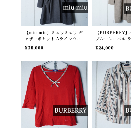
【miu miu】ミュウミュウ ギ
【BURBERRY
ャザーポケット Aラインウー
ブルーレーベル 
ルコート gray
ーニット ダッフ
¥38,000
¥24,000
ディガンコート be