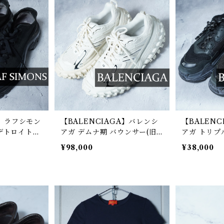
S】ラフシモン
【BALENCIAGA】バレンシ
【BALEN
アガ デムナ期 バウンサー(旧
アガ トリプ
ディフェンダー)チャンキーソ
カー 箱付 b
¥98,000
¥38,000
ールスニーカー white