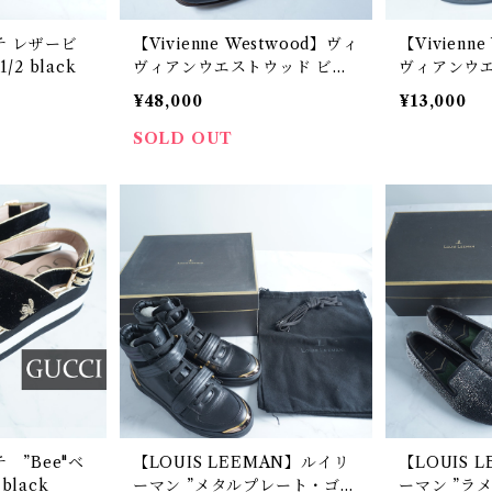
チ レザービ
【Vivienne Westwood】ヴィ
【Vivienn
2 black
ヴィアンウエストウッド ビブ
ヴィアンウエ
ラムソール セディショナリー
ssa ロゴ
¥48,000
¥13,000
ズボンテージレザーブーツ 箱
ツ black
付 black＆brown
SOLD OUT
 ”Bee"ベ
【LOUIS LEEMAN】ルイリ
【LOUIS 
lack
ーマン ”メタルプレート・ゴー
ーマン ”ラ