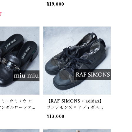
ANVAS スニーカー 40
¥19,000
T
u】ミュウミュウ ロ
【RAF SIMONS × adidas】
サンダルローファ
ラフシモンズ × アディダス
キャンバス・レザースニーカ
¥13,000
ー black