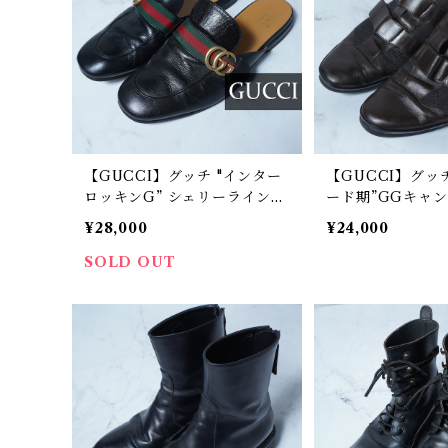
【GUCCI】グッチ "インター
【GUCCI】グッ
ロッキンG” シェリーラインレ
ード期”GGキャ
ザーローファーサンダル blac
ベルクロローカッ
¥28,000
¥24,000
k
ー black
SOLD OUT