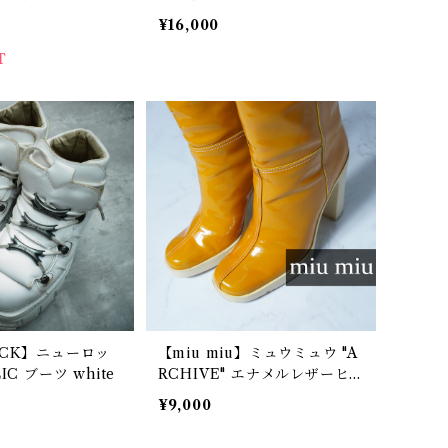
 40 black
ー white
¥16,000
T
OCK】ニューロッ
【miu miu】ミュウミュウ "A
IC ブーツ white
RCHIVE" エナメルレザーヒ
ールロングブーツ 箱付 yello
¥9,000
w