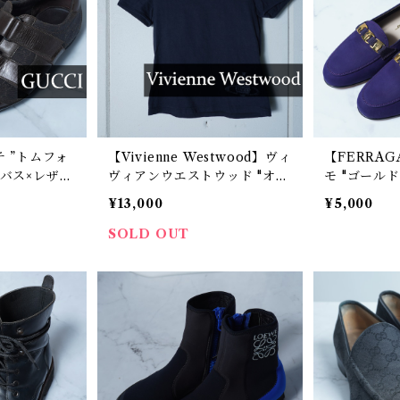
チ ”トムフォ
【Vivienne Westwood】ヴィ
【FERRA
ンバス×レザー
ヴィアンウエストウッド "オー
モ "ゴールドロゴビット”ヴァ
トスニーカ
ブロゴ刺繍” 半袖カットソー b
ラフラット
¥13,000
¥5,000
lack
purple
SOLD OUT