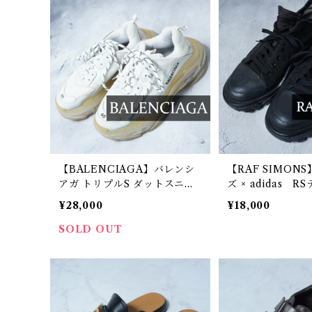
【BALENCIAGA】バレンシ
【RAF SIMON
アガ トリプルS ダットスニー
ズ × adidas RSデトロイトラ
カー white
ンナー black
¥28,000
¥18,000
SOLD OUT