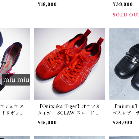
ack
k
ス black
¥18,000
¥38,000
SOLD OU
ュウミュウ ス
【Onitsuka Tiger】オニツカ
【miumi
ードリボン・
タイガー SCLAW スエード切
ゴ入レザー
ストラップ
替 ローカットスニーカー 27c
ー black
¥15,000
¥34,000
/2 navy×
m red