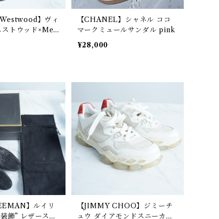
e Westwood】ヴィ
【CHANEL】シャネル ココ
ストウッド×Meli
マークミュールサンダル pink
金ボタン レインブー
¥28,000
LEEMAN】ルイリ
【JIMMY CHOO】ジミーチ
メ装飾” レザースリ
ュウ ダイアモンドスニーカ