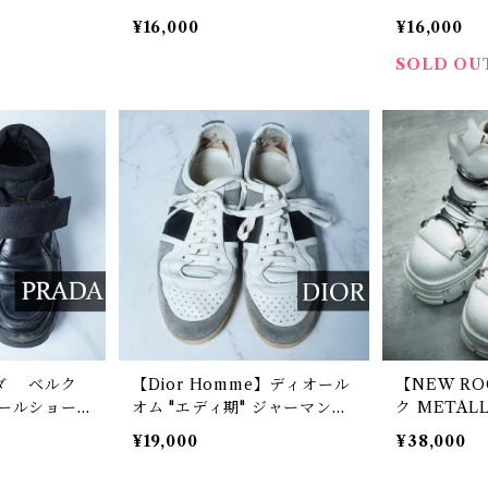
ルド金具デザイン” ハイカット
ッポンシューズ
¥16,000
¥16,000
レザースニーカー 40 black
SOLD OU
ラダ ベルク
【Dior Homme】ディオール
【NEW R
ールショー
オム "エディ期" ジャーマント
ク METALL
レーナー white&gray&blac
¥19,000
¥38,000
k