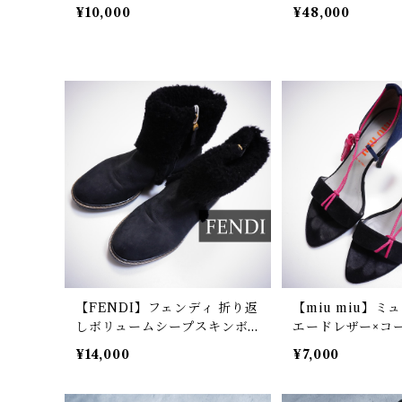
pink
カラーコート bl
¥10,000
¥48,000
【FENDI】フェンディ 折り返
【miu miu】ミ
しボリュームシープスキンボ
エードレザー×コ
ア使い ヌバックレザーショー
タッセルアンクル
¥14,000
¥7,000
トブーツ black
ヒールパンプス 36 1
pink