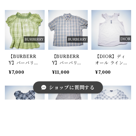
ヴァチェックL
ノヴァチェック
ルソン オム 異
Sシャツ brown
HSカットソー
素材切替インサ
black
イドアウトSSカ
ットソー white
【BURBERR
【BURBERR
【DIOR】ディ
Y】バーバリー
Y】バーバリー
オール ライン
ロンドン フリ
ロンドン ホー
ストーンロゴラ
¥7,000
¥11,000
¥7,000
ルデザイン SS
ス刺繍ノヴァチ
メノースリーブ
ブラウス light
ェックLSシャ
カットソー pin
ショップに質問する
green
ツ beige
k
キーワードから探す
【BURBERR
【BURBERR
【BURBERR