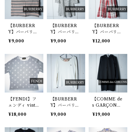
【BURBERR
【BURBERR
【BURBERR
Y】バーバリー
Y】バーバリー
Y】バーバリー
マルチボーダー
ロゴプリントボ
ホースロゴ刺繍
¥9,000
¥9,000
¥12,000
ノースリーブカ
ーダーワンピー
ノースリーブチ
ットソー beige
ス white&bla
ェックワンピー
ck
スred&white
【FENDI】フ
【BURBERR
【COMME de
ェンディ vinta
Y】バーバリー
s GARÇON
ge ズッカ柄SS
ホースロゴ刺繍
S】コムデギャ
¥18,000
¥9,000
¥19,000
ニットソー gre
ロングスリーブ
ルソンブラック
y
Tシャツ white
フラワーロゴロ
ングパーカー b