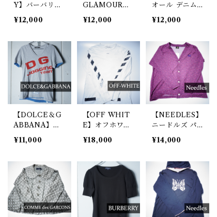
Y】バーバリー
GLAMOUR】
オール デニム
ノヴァチェック
ヒステリックグ
アップリケロゴ
¥12,000
¥12,000
¥12,000
柄カーディガン
ラマー レース
SSカットソー
beige
切替リブLSカ
white
ットソー grey
【DOLCE＆G
【OFF WHIT
【NEEDLES】
ABBANA】ド
E】オフホワイ
ニードルズ パ
ルチェ＆ガッバ
ト グランジク
ピヨン刺繍フラ
¥11,000
¥18,000
¥14,000
ーナ DG JOG
ロスアロープリ
ワーモチーフデ
GING team ロ
ント LSカット
ザインシアーカ
ゴVネックTシ
ソー white
ーディガン bor
ャツ gray
deaux