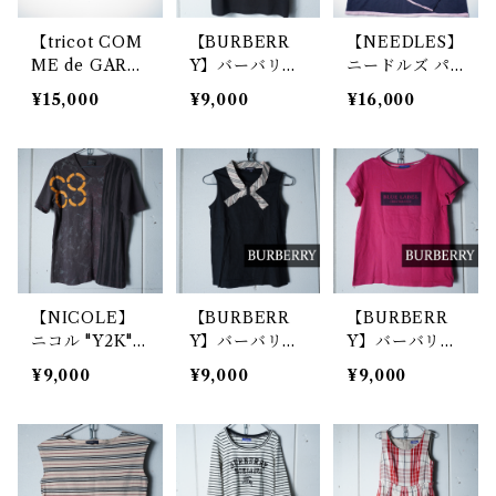
【tricot COM
【BURBERR
【NEEDLES】
ME de GARC
Y】バーバリー
ニードルズ パ
ONS】コムデ
ホースロゴ刺繍
ピヨンプリント
¥15,000
¥9,000
¥16,000
ギャルソン 丸
ショートスリー
リバーシブルフ
襟ドット柄ブラ
プニット blac
ーディ navy&
ウス
k
pink
【NICOLE】
【BURBERR
【BURBERR
ニコル "Y2K"
Y】バーバリー
Y】バーバリー
ナンバリングプ
ノヴァチェック
ボックスロゴプ
¥9,000
¥9,000
¥9,000
リント バーテ
リボンノースリ
リント ショー
ィカルスイッチ
ーブカットソー
トスリーブTシ
ングデザインT
black
ャツ berry pin
シャツ gray
k