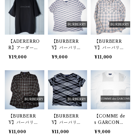
lack
【ADERERRO
【BURBERR
【BURBERR
R】アーダーエ
Y】バーバリー
Y】バーバリー
ラー 未使用品
LONDON ノ
BLUE LABEL
¥19,000
¥9,000
¥11,000
ロゴ刺繍Tシャ
ヴァチェックT
00’s ノヴァチ
ツ black
EE 15 beige
ェックシャツ b
eige
【BURBERR
【BURBERR
【COMME de
Y】バーバリー
Y】バーバリー
s GARCON
LONDON ノ
BLUE LABEL
S】コムデギャ
¥11,000
¥11,000
¥9,000