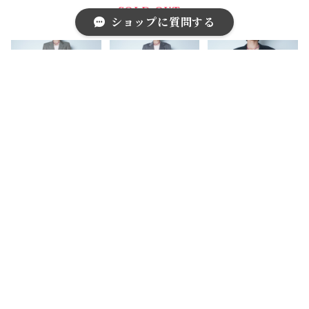
ゴ ラムレザー
ルタネートピン
ングル2Bセッ
SOLD OUT
ショップに質問する
ジャケットコー
ストライプセッ
トアップスーツ
ト
トアップスーツ
light gray
dark gray
キーワードから探す
【Yves Saint L
【Yves Saint L
【Yves Saint L
aurent】イブ
aurent】イブ
aurent】イブ
サンローラン
サンローラン
サンローラン
¥23,000
¥23,000
¥12,000
WOOL100%シ
WOOL100％
WOOL100%
ャドーストライ
シングル2Bセ
千鳥格子テーラ
カテゴリから探す
プシングル2B
ットアップスー
ードジャケット
セットアップス
ツ
green&black
ーツ light gra
Home
ブランド別
Yves Saint Laurent
y
福袋