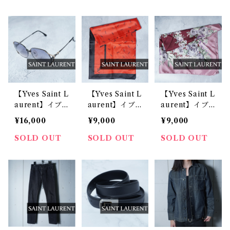
ピンセット 箱
ト indigo
レザーベルト
付 silver＆gol
black
d
【Yves Saint L
【Yves Saint L
【Yves Saint L
aurent】イブ
aurent】イブ
aurent】イブ
サンローラン
サンローラン Y
サンローラン S
¥16,000
¥9,000
¥9,000
メタルフレーム
SL ロゴ総柄シ
ILK100%花柄
サングラス bla
ルクスカーフ r
purple&bord
SOLD OUT
SOLD OUT
SOLD OUT
ck&gold
ed＆black
eaux