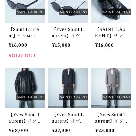
【Saint Laure
【Yves Saint L
【SAINT LAU
nt】サンローラ
aurent】イヴ
RENT】サンロ
ン ”テンプルロ
サンローラ
ーラン パテン
¥16,000
¥15,000
¥16,000
ゴ” ボストンサ
ン"ロゴ入り"ボ
トレザー プレ
ングラス blac
ストンサングラ
ーントゥドレス
SOLD OUT
k
ス black
シューズ 38 bl
ack
【Yves Saint L
【Yves Saint L
【Yves Saint L
aurent】イブ
aurent】イブ
aurent】イブ
サンローラン a
サンローラン
サンローラン
¥68,000
¥27,000
¥23,000
rchive YSLロ
WOOL100%オ
WOOL100%シ