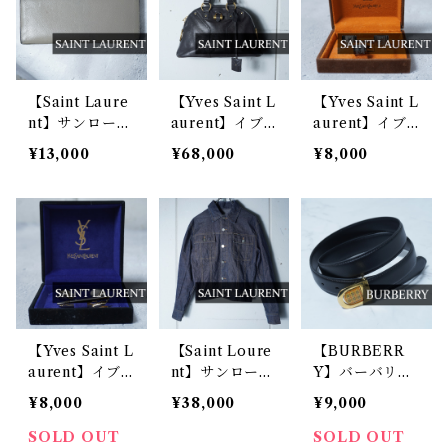
【Saint Laure
【Yves Saint L
【Yves Saint L
nt】サンローラ
aurent】イブ
aurent】イブ
ン ロゴ入レザ
サンローラン
サンローラン Y
¥13,000
¥68,000
¥8,000
ーロングウォレ
ロゴ入ミューズ
SLロゴラペル
ット gray
レザーハンドバ
ピン・カフスピ
ッグ black
ンセット 箱付 s
ilver
【Yves Saint L
【Saint Loure
【BURBERR
aurent】イブ
nt】サンローラ
Y】バーバリー
サンローラン Y
ン YSLロゴボ
ノヴァチェッ
¥8,000
¥38,000
¥9,000
SLロゴネクタ
タンショートデ
ク・ロゴ入りゴ
イピン・カフス
ニムジャケッ
ールドバックル
SOLD OUT
SOLD OUT