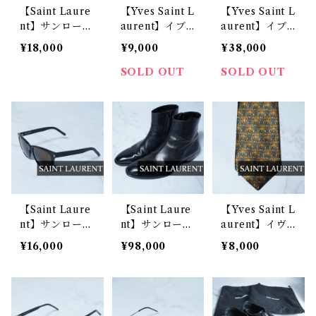
【Saint Laure
【Yves Saint L
【Yves Saint L
nt】サンローラ
aurent】イブ
aurent】イブ
ン ペインティ
サンローラン
サンローラン Y
¥18,000
¥9,000
¥38,000
ングスキニーデ
ロゴシルバーバ
SLボタン・ロ
ニム black
ックルレザーベ
ゴ入デニムジャ
SOLD OUT
SOLD OUT
ルト black
ケット dark na
vy
【Saint Laure
【Saint Laure
【Yves Saint L
nt】サンローラ
nt】サンローラ
aurent】イヴ
ン テンプルロ
ン "エディ期"
サンローラン S
¥16,000
¥98,000
¥8,000
ゴサングラス b
ワイアットジッ
ILK100%総柄
lack
プレザーブーツ
ネクタイ gold
black
&green