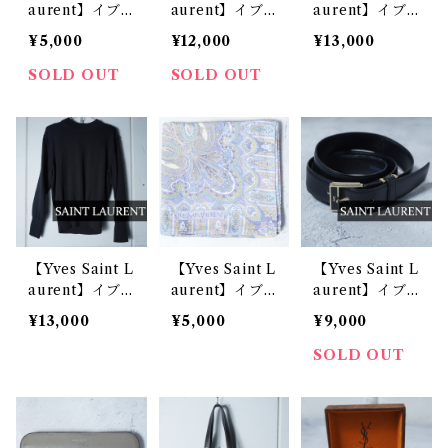
aurent】イブ
aurent】イブ
aurent】イブ
サンローラン v
サンローラン
サンローラン Y
¥5,000
¥12,000
¥13,000
intage シルク
テンプルYSLロ
SLテンプルロ
スカーフ
ゴサングラス b
ゴサングラス g
SOLD OUT
SOLD OUT
lack
old&brown
【Yves Saint L
【Yves Saint L
【Yves Saint L
aurent】イブ
aurent】イブ
aurent】イブ
サンローラン
サンローラン
サンローラン Y
¥13,000
¥5,000
¥9,000
WOOL100％Y
ロゴ入ペイズリ
SLロゴゴール
SLロゴ刺繡ニ
ー柄ハンカチ p
ドバックルレザ
SOLD OUT
ット black
urple
ーベルト blac
k