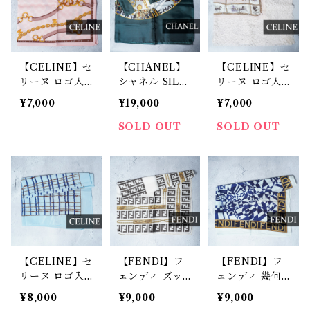
【CELINE】セ
【CHANEL】
【CELINE】セ
リーヌ ロゴ入
シャネル SILK
リーヌ ロゴ入
チェーン柄ハン
100%ジュエリ
レーススカーフ
¥7,000
¥19,000
¥7,000
カチ pink
ーココマークス
pink&white
カーフ green&
SOLD OUT
SOLD OUT
gold&white
【CELINE】セ
【FENDI】フ
【FENDI】フ
リーヌ ロゴ入
ェンディ ズッ
ェンディ 幾何
りロープ柄スカ
カ柄・ロゴ柄ス
学ロゴスカーフ
¥8,000
¥9,000
¥9,000
ーフ blue
カーフ black
navy& white