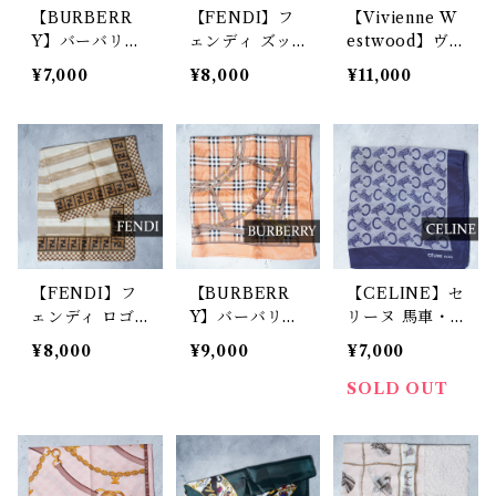
【BURBERR
【FENDI】フ
【Vivienne W
Y】バーバリー
ェンディ ズッ
estwood】ヴ
ロゴ入チェック
カ・レオパー
ィヴィアンウエ
¥7,000
¥8,000
¥11,000
柄ハンカチ bei
ド・チェーン柄
ストウッド オ
ge
ハンカチ brow
ーブロゴ刺繍花
n & navy
柄ハンカチ red
& green
【FENDI】フ
【BURBERR
【CELINE】セ
ェンディ ロゴ
Y】バーバリー
リーヌ 馬車・C
入ズッカ・ぺカ
ロゴ入ベルト・
ロゴ柄ネッカチ
¥8,000
¥9,000
¥7,000
ン柄ハンカチ b
チェック柄スカ
ーフ navy
rown & beige
ーフ pink oran
SOLD OUT
ge