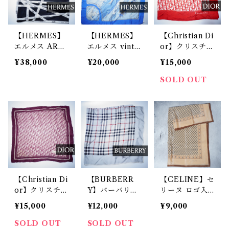
【HERMES】
【HERMES】
【Christian Di
エルメス ARC
エルメス vinta
or】クリスチャ
HIVES カレ90
ge 北極柄シル
ンディオール v
¥38,000
¥20,000
¥15,000
シルクニットス
クスカーフ blu
intage トロッ
カーフ black
e
ター柄シルクス
SOLD OUT
カーフ red
【Christian Di
【BURBERR
【CELINE】セ
or】クリスチャ
Y】バーバリー
リーヌ ロゴ入
ンディオール v
vintage ノヴァ
マカダム・ロー
¥15,000
¥12,000
¥9,000
intage トロッ
チェックシルク
プ柄スカーフ b
ター柄シルクス
スカーフ gray
eige
SOLD OUT
SOLD OUT