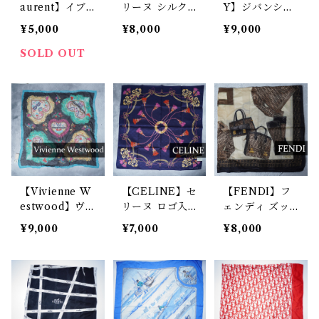
aurent】イブ
リーヌ シルク
Y】ジバンシー
サンローラン v
スカーフ purpl
SILK100%ロゴ
¥5,000
¥8,000
¥9,000
intage シルク
e green
総柄スカーフ n
スカーフ
avy
SOLD OUT
【Vivienne W
【CELINE】セ
【FENDI】フ
estwood】ヴ
リーヌ ロゴ入
ェンディ ズッ
ィヴィアンウエ
チェーン・タッ
カ柄・アパレル
¥9,000
¥7,000
¥8,000
ストウッド SIL
セル柄ハンカチ
柄ネッカチーフ
K100%ハー
スカーフ navy
brown
ト・オーブロゴ
スカーフ blue
&black&yell
ow