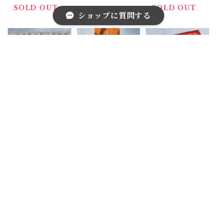
& beige& gol
& gold
SOLD OUT
SOLD OUT
ショップに質問する
d
キーワードから探す
【BURBERR
【HERMES】
【Yves Saint L
Y】バーバリー
エルメス SILK
aurent】イブ
ノヴァチェック
100% ボルデ
サンローラン Y
¥6,000
¥15,000
¥9,000
レースハンカチ
ュックツイリー
SL ロゴ総柄シ
beige
スカーフ oran
ルクスカーフ r
SOLD OUT
カテゴリから探す
ge&brown
ed＆black
Home
小物
スカーフ/ハンカチ
福袋