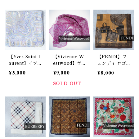
カーフ
【Yves Saint L
【Vivienne W
【FENDI】フ
aurent】イブ
estwood】ヴ
ェンディ ロゴ
サンローラン
ィヴィアンウエ
入ズッカ柄大判
¥5,000
¥9,000
¥8,000
ロゴ入ペイズリ
ストウッド ム
ハンカチ brow
ー柄ハンカチ p
ーンバットタグ
n
SOLD OUT
urple
オーブ総柄シル
クスカーフ