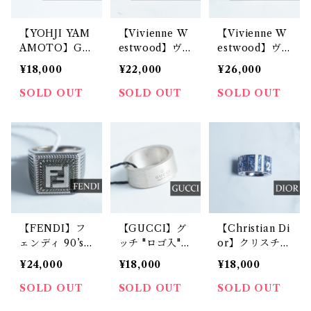
【YOHJI YAM
【Vivienne W
【Vivienne W
AMOTO】Gr
estwood】ヴ
estwood】ヴ
ound Y グラン
ィヴィアンウエ
ィヴィアンウエ
¥18,000
¥22,000
¥26,000
ドワイ×チェン
ストウッド オ
ストウッド 旧
ソーマン”パワ
ーブエングレー
型 キングリン
SOLD OUT
SOLD OUT
SOLD OUT
ー”designリン
ブ 旧スタンプ
グ ゴールド S
グ gold
リング Mサイ
サイズ
ズ
【FENDI】フ
【GUCCI】グ
【Christian Di
ェンディ 90’s
ッチ "ロゴ入"
or】クリスチャ
vintage"FFロ
シルバーリング
ンディオール
¥24,000
¥18,000
¥18,000
ゴ”刻印シルバ
13号 silver
トロッターデザ
ーリング サイ
インリング 九
SOLD OUT
SOLD OUT
SOLD OUT
ズS
号