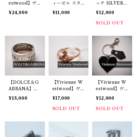
estwood】ヴ
ィーゼル スタ
ッチ SILVER9
ィヴィアンウエ
ッズスパイク装
25 Gロゴモチ
¥24,000
¥11,000
¥12,000
ストウッド 廃
飾メタルリング
ーフ エアカッ
盤 vintage ス
silver
トリング
SOLD OUT
タンプリング 9
25 M gold
【DOLCE＆G
【Vivienne W
【Vivienne W
ABBANA】ド
estwood】ヴ
estwood】ヴ
ルチェ＆ガッバ
ィヴィアンウエ
ィヴィアンウエ
¥15,000
¥17,000
¥12,000
ーナ silver925
ストウッド silv
ストウッド メ
ロゴリング
er925 REINA
タルオーブハー
SOLD OUT
SOLD OUT
PETITE RIN
トキーリング b
G
lack