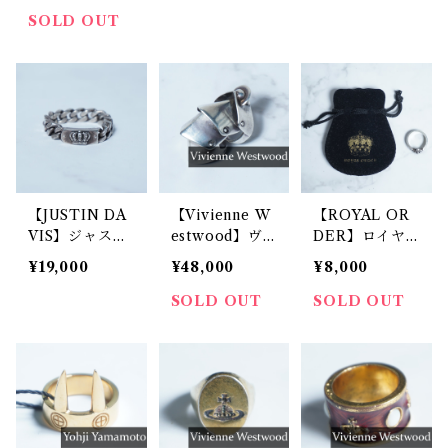
ーブロゴ”旧型
グ 13号 silver
グ 13号 silver
SOLD OUT
キングリング
箱付きred
【JUSTIN DA
【Vivienne W
【ROYAL OR
VIS】ジャステ
estwood】ヴ
DER】ロイヤ
ィンデイビス
ィヴィアンウエ
ルオーダー ト
¥19,000
¥48,000
¥8,000
シルバー925ク
ストウッド ”オ
リプルバンドク
ラウンモチーフ
ーブロゴアーマ
ラウンリング 1
SOLD OUT
SOLD OUT
チェーンリング
ーリング XS si
0号 silver925
lver