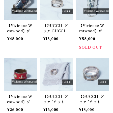
【Vivienne W
【GUCCI】グ
【Vivienne W
estwood】ヴ
ッチ GUCCI S
estwood】ヴ
ィヴィアンウエ
ILVER925G
ィヴィアンウエ
¥48,000
¥13,000
¥58,000
ストウッド オ
ロゴリング sil
ストウッド "オ
ーブロゴアーマ
ver
ーブロゴ” 箱・
SOLD OUT
ーリング
袋付 アーマー
リング
【Vivienne W
【GUCCI】グ
【GUCCI】グ
estwood】ヴ
ッチ ”カットア
ッチ ”カットア
ィヴィアンウエ
ウトGロゴ” シ
ウトGロゴ” シ
¥26,000
¥16,000
¥13,000
ストウッド ”オ
ルバー925リン
ルバー925リン