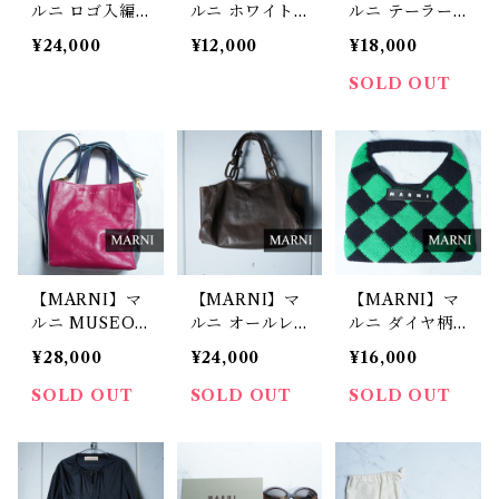
ルニ ロゴ入編
ルニ ホワイト
ルニ テーラー
み込みかごバッ
ペイントデニム
ドジャケットk
¥24,000
¥12,000
¥18,000
グ green&pin
スカート blac
haki
k&black
k
SOLD OUT
【MARNI】マ
【MARNI】マ
【MARNI】マ
ルニ MUSEO
ルニ オールレ
ルニ ダイヤ柄
MINI ソフトレ
ザートートバッ
テックウールハ
¥28,000
¥24,000
¥16,000
ザー2WAYバッ
グ brown
ンドバッグ gre
グ
en＆black
SOLD OUT
SOLD OUT
SOLD OUT