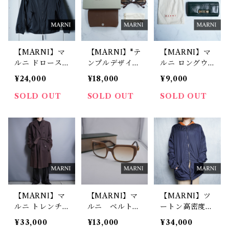
【MARNI】マ
【MARNI】"テ
【MARNI】マ
ルニ ドロース
ンプルデザイ
ルニ ロングウ
トリングスノー
ン" サングラス
ォレット dark
¥24,000
¥18,000
¥9,000
カラージッパー
brown
green
ジャケット bla
SOLD OUT
SOLD OUT
SOLD OUT
ck
【MARNI】マ
【MARNI】マ
【MARNI】ツ
ルニ トレンチ
ルニ ベルトデ
ートン高密度
コート ダーク
ザインサングラ
ナイロンフード
¥33,000
¥13,000
¥34,000
ブラウン
ス beige
ジャケット ブ