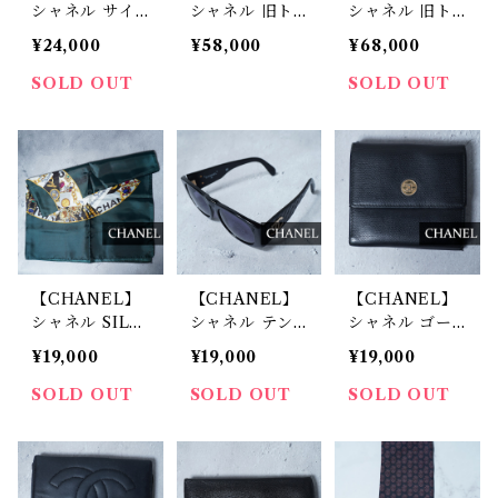
シャネル サイ
シャネル 旧ト
シャネル 旧ト
ドココマークシ
ラベルラインキ
ラベルラインキ
¥24,000
¥58,000
¥68,000
ールドサングラ
ルティングパタ
ルティングパタ
ス 箱付き bro
ーンナイロンハ
ーンナイロンボ
SOLD OUT
SOLD OUT
wn
ンドバッグ bla
ストンバッグ b
ck＆white
lack & white
【CHANEL】
【CHANEL】
【CHANEL】
シャネル SILK
シャネル テン
シャネル ゴー
100%ジュエリ
プルココマーク
ルドココマーク
¥19,000
¥19,000
¥19,000
ーココマークス
サングラス bla
レザーコンパク
カーフ green&
ck
トウォレット b
SOLD OUT
SOLD OUT
SOLD OUT
gold&white
lack