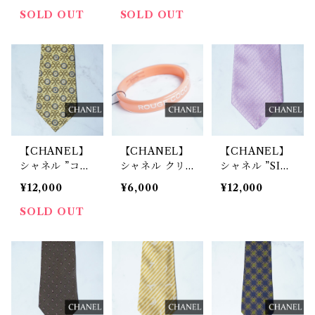
ングラス brow
ラス black
brown
SOLD OUT
SOLD OUT
n
【CHANEL】
【CHANEL】
【CHANEL】
シャネル ”ココ
シャネル クリ
シャネル ”SIL
マーク””ゴール
アバングル ora
K100％”メタル
¥12,000
¥6,000
¥12,000
ドチェーン”ロ
nge
チェーン・ココ
ープ・花柄SIL
マークレジメン
SOLD OUT
K100％ネクタ
タルネクタイ p
イ yellow&b
urple
lue