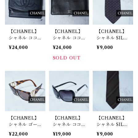
【CHANEL】
【CHANEL】
【CHANEL】
シャネル ココ
シャネル ココ
シャネル SILK
マークレザーコ
マーク レザー
100％総柄ネク
¥24,000
¥24,000
¥9,000
ンパクトウォレ
ロングウォレッ
タイ black&re
ット black
ト black
d
SOLD OUT
【CHANEL】
【CHANEL】
【CHANEL】
シャネル ゴー
シャネル ココ
シャネル SILK
ルドココマーク
マーク・テンプ
100%レジメン
¥22,000
¥19,000
¥9,000
鼈甲フレームサ
ルリボンサング
タルネクタイ