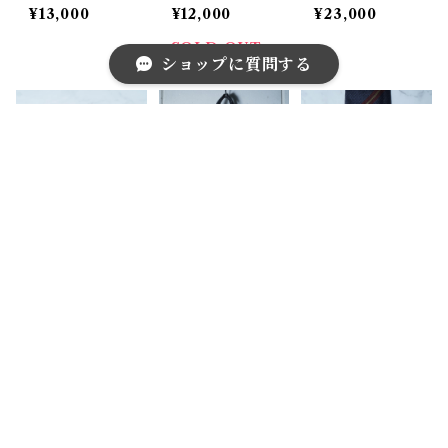
ルドチェーンネ
マークエンボス
ルドココマー
¥13,000
¥12,000
¥23,000
クタイ blue
ロゴレザー折り
ク"ブルーレン
畳みウォレット
ズサングラス b
SOLD OUT
ショップに質問する
lack
キーワードから探す
【CHANEL】
【CHANEL】
【CHANEL】
シャネル ゴー
シャネル ニュ
シャネル ”ココ
ルドココマーク
ートラベルライ
マーク”レジメ
¥22,000
¥28,000
¥11,000
サングラス bl
ンナイロントー
ンタルネクタイ
ack
トバッグ blac
navy&bordea
SOLD OUT
SOLD OUT
SOLD OUT
カテゴリから探す
k
ux
Home
ブランド別
CHANEL