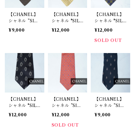
【CHANEL】
【CHANEL】
【CHANEL】
シャネル ”SIL
シャネル "SILK
シャネル "SILK
K100％”レジメ
100%" ゴール
100%" ゴール
¥9,000
¥12,000
¥12,000
ンタル・小紋柄
ドチェーン・レ
ドチェーンフラ
ネクタイ brow
ジメンタルネク
ワー・ロゴチェ
SOLD OUT
n & red
タイ yellow
ーンリンクネク
タイ navy&gr
een&yellow
【CHANEL】
【CHANEL】
【CHANEL】
シャネル "SILK
シャネル ”SIL
シャネル ”SIL
100%" ゴール
K100％”メタル
K100％”ココマ
¥12,000
¥12,000
¥9,000
ドチェーン・リ
チェーン・フラ
ーク・ロープ柄
ングチェーン柄
ワー・ココマー
ネクタイ navy
SOLD OUT
ネクタイ blac
ク総柄ネクタイ