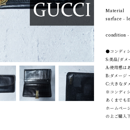
Material
surface - l
condition -
●コンディ
S:美品/ダ
A:使用感は
B:ダメージ
C:大きな
※コンディ
あくまでも
ホームペー
の上ご購入