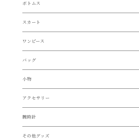
Yves Saint Laurent
ボトムス
Martin Margiela
スカート
JIL SANDER
ワンピース
BURBERRY
バッグ
CELINE
ショルダーバッグ
小物
BALENCIAGA
ハンド/トートバッグ
帽子
アクセサリー
FENDI
リュック
ベルト
ネックレス
腕時計
LOUIS VUITTON
その他のバッグ
財布
ブレスレット
その他グッズ