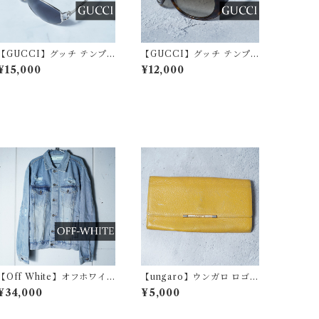
【GUCCI】グッチ テンプ
【GUCCI】グッチ テンプ
ルロゴオーバルサングラス s
ルロゴ鼈甲柄サングラス 箱
¥15,000
¥12,000
ilver&black
付 brown
【Off White】オフホワイ
【ungaro】ウンガロ ロゴ入
ト ”ヴァジール期”ダメージ
レザーロングウォレット yel
¥34,000
¥5,000
加工デニムジャケット blu
low
e