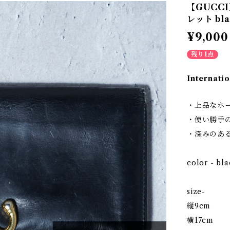
【GUCC
レット bla
¥9,000
残り1点
Internatio
・上品なホ
・使い勝手
・深みのあ
color - bl
size-
縦9cm
横17cm