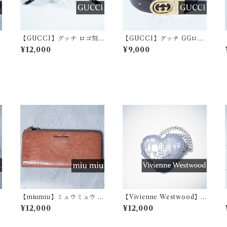
【GUCCI】グッチ ロゴ刻
【GUCCI】グッチ GGロゴ
印セルフレーム スリムリム
ゴールドバックルレザーベ
¥12,000
¥9,000
l
レスサングラス black
ルト brown
【miumiu】ミュウミュウ ロ
【Vivienne Westwood】
ゴ入りクロコ調レザーロン
ヴィヴィアンウエストウッ
¥12,000
¥12,000
グウォレット pink
ド オーブモチーフ クロコ調
型押しハート型ミラーチャ