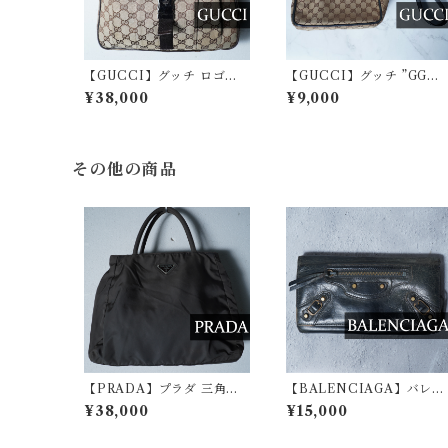
【GUCCI】グッチ ロゴ
【GUCCI】グッチ ”GG
入・GG柄キャンバス・レザ
柄”レザー切り替スクエアシ
¥38,000
¥9,000
ーショルダーバッグ beige
ョルダーバッグ brown & b
& brown
ack
その他の商品
【PRADA】プラダ 三角プ
【BALENCIAGA】バレン
レートロゴナイロンハンド
シアガ クラシックコンチネ
¥38,000
¥15,000
バッグ khaki
ンタルレザーロングウォレ
ット black