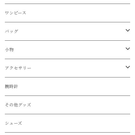
JIL SANDER
ワンピース
BURBERRY
バッグ
CELINE
ショルダーバッグ
小物
BALENCIAGA
ハンド/トートバッグ
帽子
アクセサリー
FENDI
リュック
ベルト
ネックレス
腕時計
LOUIS VUITTON
その他のバッグ
財布
ブレスレット
その他グッズ
Vivienne Westwood
キーケース
リング
シューズ