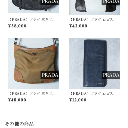
【PRADA】プラダ 三角プレ
【PRADA】プラダ ロゴ入バ
ートナイロンショルダーバッ
イカラーレザーポーリングバ
¥38,000
¥43,000
グ black
ッグ white&black
【PRADA】プラダ 三角プレ
【PRADA】プラダ ロゴ入レ
ートロゴ高密度ナイロン・レ
ザーロングウォレット navy
¥48,000
¥12,000
ザーショルダーバッグ mastar
d
その他の商品