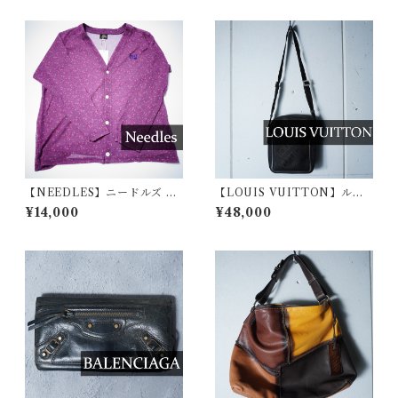
【NEEDLES】ニードルズ パ
【LOUIS VUITTON】ルイ
ピヨン刺繍フラワーモチーフ
ヴィトン ”ロゴ入”シタダンキ
¥14,000
¥48,000
デザインシアーカーディガン b
ャンバスショルダーバッグ bl
ordeaux
ack