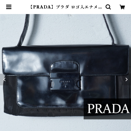
【PRADA】プラダ ロゴ入エナメル
レザー・ナイロンワンショルダーバ
ッグ black | ブランド古着屋 Jesu
s Judas（ジーザス ジューダス）