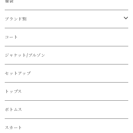
福袋
ブランド別
その他のブランド
コート
Christian Dior
ジャケット/ブルゾン
PRADA
セットアップ
GUCCI
トップス
Yves Saint Laurent
ボトムス
Martin Margiela
スカート