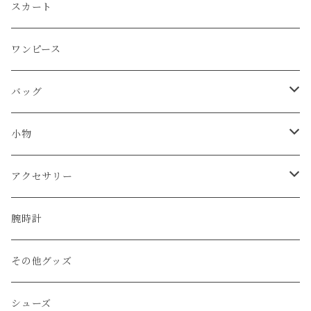
Martin Margiela
スカート
JIL SANDER
ワンピース
BURBERRY
バッグ
CELINE
ショルダーバッグ
小物
BALENCIAGA
ハンド/トートバッグ
帽子
アクセサリー
FENDI
リュック
ベルト
ネックレス
腕時計
LOUIS VUITTON
その他のバッグ
財布
ブレスレット
その他グッズ
Vivienne Westwood
キーケース
リング
シューズ