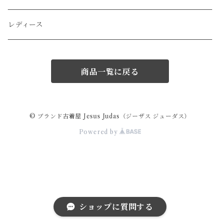
LOEWE
ポーチ
その他のアクセサリー
レディース
miu miu
マフラー/ストール
商品一覧に戻る
Hermes
サングラス
GIVENCHY
スカーフ/ハンカチ
© ブランド古着屋 Jesus Judas（ジーザス ジューダス）
Powered by
VERSACE
ネクタイ
ARMANI
その他の小物
GAULTIER
ショップに質問する