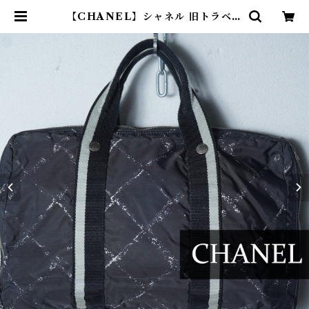
【CHANEL】シャネル 旧トラベル
ラインキルティングパターンナイロ
ンハンドバッグ black＆white |
ブランド古着屋 Jesus Judas（ジ
ーザス ジューダス）