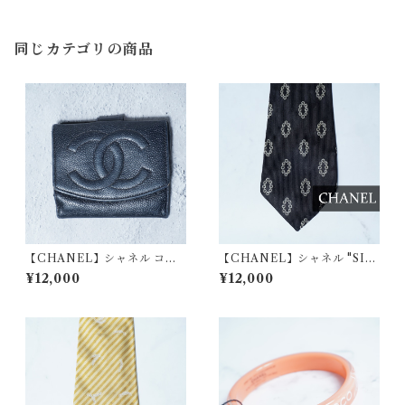
lack＆white
同じカテゴリの商品
【CHANEL】シャネル ココ
【CHANEL】シャネル "SIL
マークエンボスロゴレザー折
K100%" ゴールドチェーン・
¥12,000
¥12,000
り畳みウォレット
リングチェーン柄ネクタイ bla
ck