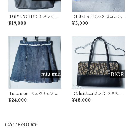
【GIVENCHY】ジバンシー
【FURLA】フルラ ロゴ入レ
エンボス4Gロゴレザートート
ザーロングウォレット blue
¥19,000
¥5,000
バッグ gray
【miu miu】ミュウミュウ レ
【Christian Dior】クリスチ
ース付きミニスカート indigo
ャンディオール トロッターレ
¥24,000
¥48,000
ザー・キャンパスショルダー
バッグ beige& black
CATEGORY