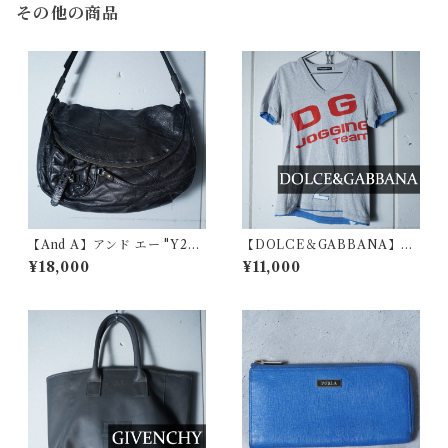
その他の商品
【And A】アンド エー "Y2K
【DOLCE＆GABBANA】ド
dark wear" フラップレザーシ
ルチェ＆ガッバーナ DG JOG
¥18,000
¥11,000
ョルダーバッグ black
GING team ロゴVネックTシ
ャツ gray