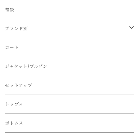
福袋
ブランド別
その他のブランド
コート
Christian Dior
ジャケット/ブルゾン
PRADA
セットアップ
GUCCI
トップス
Yves Saint Laurent
ボトムス