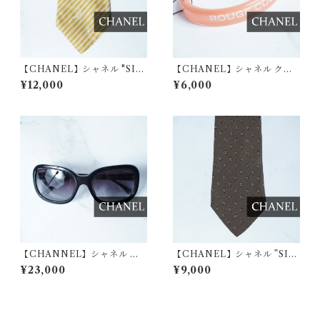
【CHANEL】シャネル "SIL
【CHANEL】シャネル クリ
K100%" ゴールドチェーン・
アバングル orange
¥12,000
¥6,000
レジメンタルネクタイ yellow
【CHANNEL】シャネル イ
【CHANEL】シャネル ”SIL
タリア製 サイドロゴサングラ
K100％”レジメンタル・小紋
¥23,000
¥9,000
ス black
柄ネクタイ brown & red