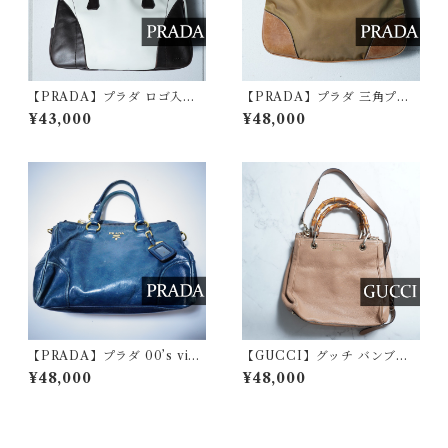
【PRADA】プラダ ロゴ入バ
【PRADA】プラダ 三角プレ
イカラーレザーポーリングバ
ートロゴ高密度ナイロン・レ
¥43,000
¥48,000
ッグ white&black
ザーショルダーバッグ mastar
d
【PRADA】プラダ 00’s vint
【GUCCI】グッチ バンブー
age VITELLO SHINE レザ
スモールショッパーハンドバ
¥48,000
¥48,000
ーハンドバッグ dark green
ッグ pink beige