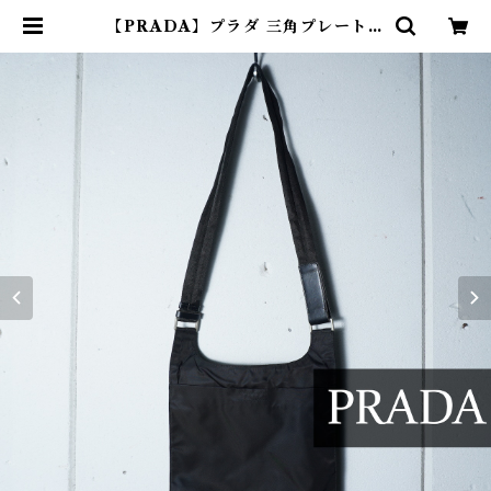
【PRADA】プラダ 三角プレートロ
ゴ ナイロンショルダーバッグ blac
k | ブランド古着屋 Jesus Judas
（ジーザス ジューダス）