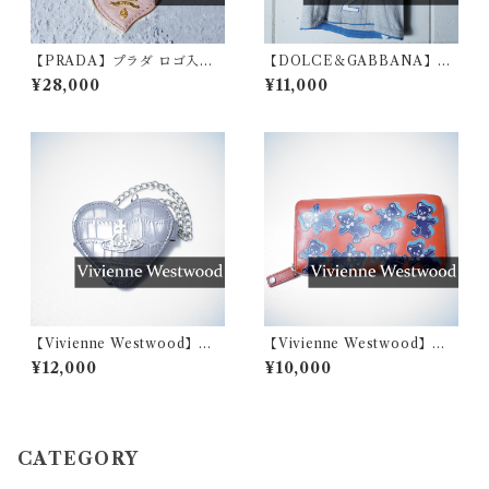
【PRADA】プラダ ロゴ入サ
【DOLCE＆GABBANA】ド
フィアーノレザー ハートキー
ルチェ＆ガッバーナ DG JOG
¥28,000
¥11,000
ホルダー pink
GING team ロゴVネックTシ
ャツ gray
【Vivienne Westwood】ヴ
【Vivienne Westwood】ヴ
ィヴィアンウエストウッド オ
ィヴィアンウエストウッド ク
¥12,000
¥10,000
ーブモチーフ クロコ調型押し
マ総柄レザーオーブモチーフ
ハート型ミラーチャーム
ラウンドジップ 長財布
CATEGORY