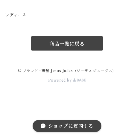
LOEWE
ポーチ
その他のアクセサリー
レディース
miu miu
マフラー/ストール
商品一覧に戻る
Hermes
サングラス
GIVENCHY
スカーフ/ハンカチ
© ブランド古着屋 Jesus Judas（ジーザス ジューダス）
Powered by
VERSACE
ネクタイ
ARMANI
その他の小物
GAULTIER
ショップに質問する