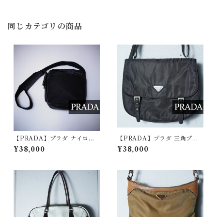
同じカテゴリの商品
【PRADA】プラダ ナイロン×
【PRADA】プラダ 三角プレ
レザー切替 スクエア型ショ
ートナイロンショルダーバッ
¥38,000
¥38,000
ルダーバッグ black
グ black