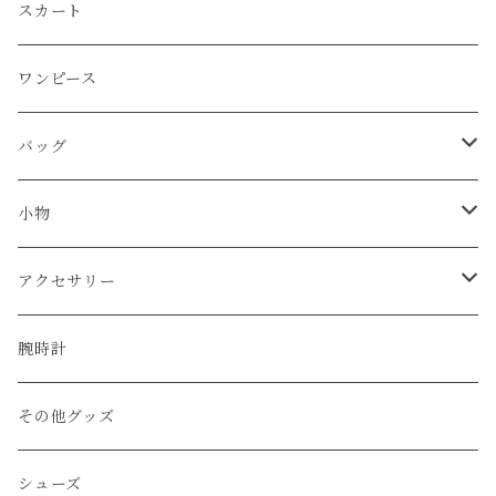
Martin Margiela
スカート
JIL SANDER
ワンピース
BURBERRY
バッグ
CELINE
ショルダーバッグ
小物
BALENCIAGA
ハンド/トートバッグ
帽子
アクセサリー
FENDI
リュック
ベルト
ネックレス
腕時計
LOUIS VUITTON
その他のバッグ
財布
ブレスレット
その他グッズ
Vivienne Westwood
キーケース
リング
シューズ