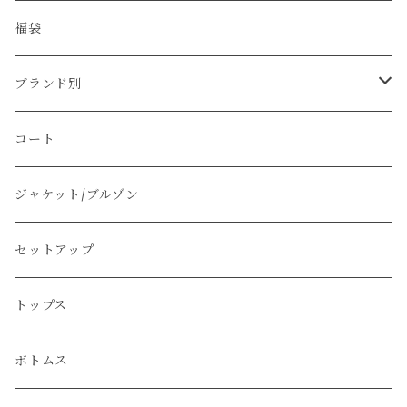
福袋
ブランド別
その他のブランド
コート
Christian Dior
ジャケット/ブルゾン
PRADA
セットアップ
GUCCI
トップス
Yves Saint Laurent
ボトムス