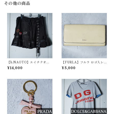
その他の商品
【h.NAOTO】エイチナオト
【FURLA】フルラ ロゴ入レ
"Gothic Archive" レースアッ
ザーロングウォレット yellow
¥14,000
¥5,000
プフリルレイヤードミニスカ
ivory
ート black