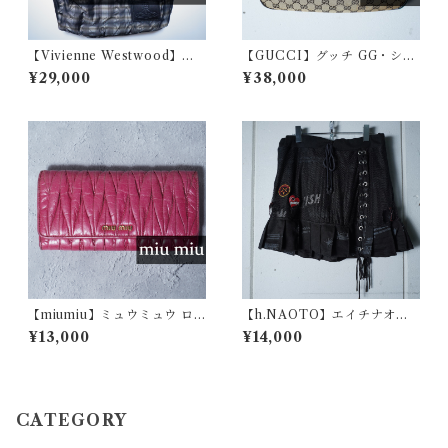
【Vivienne Westwood】ヴ
【GUCCI】グッチ GG・シェ
ィヴィアンウエストウッド オ
リーラインキャンバス・レザ
¥29,000
¥38,000
ーブモチーフナイロンショル
ーショルダーバッグ beige&
ダーバッグ
brown
【miumiu】ミュウミュウ ロ
【h.NAOTO】エイチナオト
ゴ入 マテラッセレザーロン
"Gothic Archive" レースアッ
¥13,000
¥14,000
グウォレット pink
プフリルレイヤードミニスカ
ート black
CATEGORY