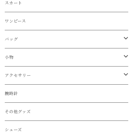
Martin Margiela
スカート
JIL SANDER
ワンピース
BURBERRY
バッグ
CELINE
ショルダーバッグ
小物
BALENCIAGA
ハンド/トートバッグ
帽子
アクセサリー
FENDI
リュック
ベルト
ネックレス
腕時計
LOUIS VUITTON
その他のバッグ
財布
ブレスレット
その他グッズ
Vivienne Westwood
キーケース
リング
シューズ