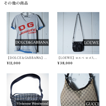
その他の商品
【DOLCE＆GABBANA】ド
【LOEWE】ロエベ ロゴ入・
ルチェ＆ガッバーナ DG JOG
アナグラム総柄レザーショル
¥11,000
¥38,000
GING team ロゴVネックTシ
ダーバッグ black
ャツ gray