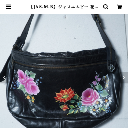
【JAS.M.B】ジャスエムビー 花柄
レザーショルダーバッグ black | ブ
ランド古着屋 Jesus Judas（ジー
ザス ジューダス）