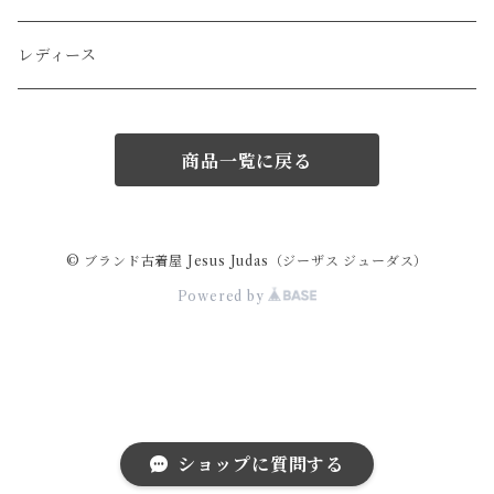
LOEWE
ポーチ
その他のアクセサリー
レディース
miu miu
マフラー/ストール
商品一覧に戻る
Hermes
サングラス
GIVENCHY
スカーフ/ハンカチ
© ブランド古着屋 Jesus Judas（ジーザス ジューダス）
Powered by
VERSACE
ネクタイ
ARMANI
その他の小物
GAULTIER
ショップに質問する