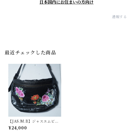
日本国内にお住まいの方向け
通報する
最近チェックした商品
【JAS.M.B】ジャスエムビー
花柄レザーショルダーバッグ b
¥24,000
lack