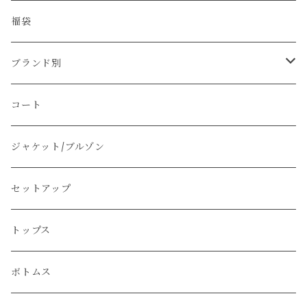
福袋
ブランド別
その他のブランド
コート
Christian Dior
ジャケット/ブルゾン
PRADA
セットアップ
GUCCI
トップス
Yves Saint Laurent
ボトムス